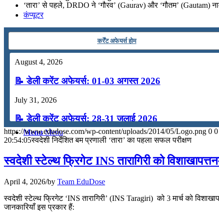
‘तारा’ से पहले, DRDO ने ‘गौरव’ (Gaurav) और ‘गौतम’ (Gautam) नाम
कंप्यूटर
कर्रेंट अफेयर्स होम
अंग्रेजी
August 4, 2026
मॉक टेस्ट
📝 डेली करेंट अफेयर्स: 01-03 अगस्त 2026
July 31, 2026
टुडेज जीके
📝 डेली करेंट अफेयर्स: 28-31 जुलाई 2026
https://www.edudose.com/wp-content/uploads/2014/05/Logo.png
0
0
Menu
Menu
July 28, 2026
20:54:05
स्वदेशी निर्देशित बम प्रणाली ‘तारा’ का पहला सफल परीक्षण
📝 डेली करेंट अफेयर्स: 25-27 जुलाई 2026
स्वदेशी स्टेल्थ फ्रिगेट INS तारागिरी को विशाखापत्तनम म
July 25, 2026
April 4, 2026
/
by
Team EduDose
📝 डेली करेंट अफेयर्स: 22-24 जुलाई 2026
स्वदेशी स्टेल्थ फ्रिगेट ‘INS तारागिरी’ (INS Taragiri) को 3 मार्च को विशाखापत
जानकारियाँ इस प्रकार हैं:
July 22, 2026