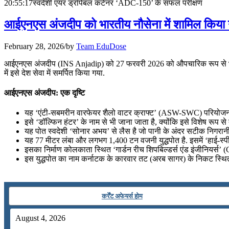
July 28, 2026
20:55:17
स्वदेशी एयर ड्रॉपेबल कंटेनर ‘ADC-150’ के सफल परीक्षण
📝 डेली करेंट अफेयर्स: 25-27 जुलाई 2026
आईएनएस अंजदीप को भारतीय नौसेना में शामिल किया
July 25, 2026
February 28, 2026
/
by
Team EduDose
📝 डेली करेंट अफेयर्स: 22-24 जुलाई 2026
आईएनएस अंजदीप (INS Anjadip) को 27 फरवरी 2026 को औपचारिक रूप से भारतीय
में इसे देश सेवा में समर्पित किया गया.
July 22, 2026
आईएनएस अंजदीप: एक दृष्टि
📝 डेली करेंट अफेयर्स: 19-21 जुलाई 2026
यह ‘एंटी-सबमरीन वारफेयर शैलो वाटर क्राफ्ट’ (ASW-SWC) परियोजना का 
July 19, 2026
इसे ‘डॉल्फिन हंटर’ के नाम से भी जाना जाता है, क्योंकि इसे विशेष रूप स
यह पोत स्वदेशी ‘सोनार अभय’ से लैस है जो पानी के अंदर सटीक निगरानी
📝 डेली करेंट अफेयर्स: 16-18 जुलाई 2026
यह 77 मीटर लंबा और लगभग 1,400 टन वजनी युद्धपोत है. इसमें ‘हाई-स्प
इसका निर्माण कोलकाता स्थित ‘गार्डन रीच शिपबिल्डर्स एंड इंजीनियर्स’ 
July 16, 2026
इस युद्धपोत का नाम कर्नाटक के कारवार तट (अरब सागर) के निकट स्थित 
📝 डेली करेंट अफेयर्स: 13-15 जुलाई 2026
कर्रेंट अफेयर्स होम
August 4, 2026