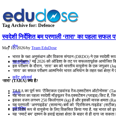
Tag Archive for:
Defence
स्वदेशी निर्देशित बम प्रणाली ‘तारा’ का पहला सफल पर
होम
May 12, 2026
/
by
Team EduDose
भारत के रक्षा अनुसंधान और विकास संगठन (DRDO) ने एक स्वदेशी रूप
यह परीक्षण 7 मई 2026 को ओडिशा के तट पर सफलतापूर्वक आयोजित कि
सामान्यज्ञान
इस परीक्षण के दौरान, ‘तारा’ बम को भारतीय वायुसेना के एक जगुआर (Jag
‘तारा’ का सफल परीक्षण आत्मनिर्भर भारत अभियान के तहत रक्षा क्षेत्र में 
करेंट अफेयर्स
‘तारा’ (TARA) क्या है?
TARA का पूर्ण रूप ‘टैक्टिकल एडवांस्ड रेंज-एक्सटेंशन ऑटोनोमस’ (
गणित
यह भारत का पहला स्वदेशी मॉड्यूलर रेंज-एक्सटेंशन (ग्लाइड) किट है, ज
इसका वजन लगभग 250 किलोग्राम (kg) है और इसकी मारक क्षमता (Ra
यह प्रणाली ‘अनगाइडेड’ (सामान्य) बमों को ‘प्रिसिजन-गाइडेड’ (सटीक) स्
तर्कशक्ति
इसे विशेष रूप से वायुसेना के लिए विकसित किया गया है. यह भारत को इ
यह ‘स्मार्ट बम’ दुश्मन के हवाई सुरक्षा क्षेत्र के बाहर से ही दागा जा सकत