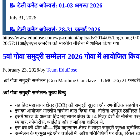
📝 डेली करेंट अफेयर्स: 01-03 अगस्त 2026
July 31, 2026
📝 डेली करेंट अफेयर्स: 28-31 जुलाई 2026
https://www.edudose.com/wp-content/uploads/2014/05/Logo.png
0
0
July 28, 2026
20:57:11
आईएनएस अंजदीप को भारतीय नौसेना में शामिल किया गया
📝 डेली करेंट अफेयर्स: 25-27 जुलाई 2026
5वां गोवा समुद्री सम्मेलन 2026 गोवा में आयोजित किय
July 25, 2026
February 23, 2026
/
by
Team EduDose
📝 डेली करेंट अफेयर्स: 22-24 जुलाई 2026
5वां गोवा समुद्री सम्मेलन (Goa Maritime Conclave – GMC-26) 21 फरवरी 
July 22, 2026
5वां गोवा समुद्री सम्मेलन: मुख्य बिन्दु
📝 डेली करेंट अफेयर्स: 19-21 जुलाई 2026
यह हिंद महासागर क्षेत्र (IOR) की समुद्री सुरक्षा और रणनीतिक सहयोग 
इसका आयोजन भारतीय नौसेना द्वारा किया गया. नौसेना प्रमुख एडमिरल दि
July 19, 2026
इसमें भारत के अलावा हिंद महासागर क्षेत्र के 14 मित्र देशों के नौसेना प्रम
म्यांमार, कोमोरोस, थाईलैंड और तंजानिया शामिल थे.
📝 डेली करेंट अफेयर्स: 16-18 जुलाई 2026
इस वर्ष की थीम थी—’हिंद महासागर क्षेत्र में साझा समुद्री सुरक्षा चु
सम्मेलन के प्रमुख मुद्दे और चर्चाओं में- अवैध गतिविधियों पर रो
July 16, 2026