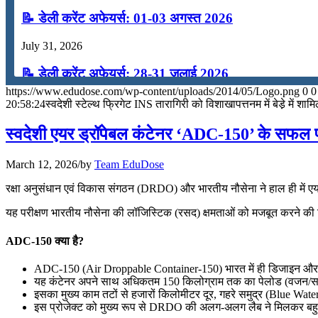
📝 डेली करेंट अफेयर्स: 01-03 अगस्त 2026
July 31, 2026
📝 डेली करेंट अफेयर्स: 28-31 जुलाई 2026
https://www.edudose.com/wp-content/uploads/2014/05/Logo.png
0
0
July 28, 2026
20:58:24
स्वदेशी स्टेल्थ फ्रिगेट INS तारागिरी को विशाखापत्तनम में बेडे़ में शाम
📝 डेली करेंट अफेयर्स: 25-27 जुलाई 2026
स्वदेशी एयर ड्रॉपेबल कंटेनर ‘ADC-150’ के सफल प
July 25, 2026
March 12, 2026
/
by
Team EduDose
📝 डेली करेंट अफेयर्स: 22-24 जुलाई 2026
रक्षा अनुसंधान एवं विकास संगठन (DRDO) और भारतीय नौसेना ने हाल ही में ए
July 22, 2026
यह परीक्षण भारतीय नौसेना की लॉजिस्टिक (रसद) क्षमताओं को मजबूत करने की दि
📝 डेली करेंट अफेयर्स: 19-21 जुलाई 2026
ADC-150 क्या है?
July 19, 2026
ADC-150 (Air Droppable Container-150) भारत में ही डिजाइन और 
यह कंटेनर अपने साथ अधिकतम 150 किलोग्राम तक का पेलोड (वजन/सामान)
📝 डेली करेंट अफेयर्स: 16-18 जुलाई 2026
इसका मुख्य काम तटों से हजारों किलोमीटर दूर, गहरे समुद्र (Blue Water
इस प्रोजेक्ट को मुख्य रूप से DRDO की अलग-अलग लैब ने मिलकर बहुत