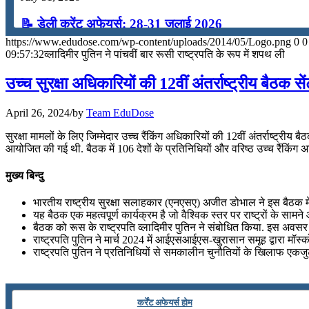
📝 डेली करेंट अफेयर्स: 28-31 जुलाई 2026
https://www.edudose.com/wp-content/uploads/2014/05/Logo.png
0
0
July 28, 2026
09:57:32
व्लादिमीर पुतिन ने पांचवीं बार रूसी राष्ट्रपति के रूप में शपथ ली
📝 डेली करेंट अफेयर्स: 25-27 जुलाई 2026
उच्च सुरक्षा अधिकारियों की 12वीं अंतर्राष्ट्रीय बैठक स
July 25, 2026
April 26, 2024
/
by
Team EduDose
📝 डेली करेंट अफेयर्स: 22-24 जुलाई 2026
सुरक्षा मामलों के लिए जिम्मेदार उच्च रैंकिंग अधिकारियों की 12वीं अंतर्राष्ट
आयोजित की गई थी. बैठक में 106 देशों के प्रतिनिधियों और वरिष्ठ उच्च रैंकिंग अ
July 22, 2026
मुख्य बिन्दु
📝 डेली करेंट अफेयर्स: 19-21 जुलाई 2026
भारतीय राष्ट्रीय सुरक्षा सलाहकार (एनएसए) अजीत डोभाल ने इस बैठक में हिस्
July 19, 2026
यह बैठक एक महत्वपूर्ण कार्यक्रम है जो वैश्विक स्तर पर राष्ट्रों के सा
बैठक को रूस के राष्ट्रपति व्लादिमीर पुतिन ने संबोधित किया. इस अवसर प
📝 डेली करेंट अफेयर्स: 16-18 जुलाई 2026
राष्ट्रपति पुतिन ने मार्च 2024 में आईएसआईएस-खुरासान समूह द्वारा मॉ
राष्ट्रपति पुतिन ने प्रतिनिधियों से समकालीन चुनौतियों के खिलाफ एकजुट मोर
July 16, 2026
📝 डेली करेंट अफेयर्स: 13-15 जुलाई 2026
कर्रेंट अफेयर्स होम