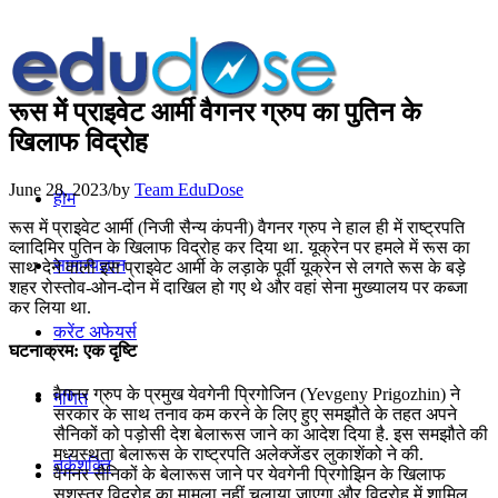
रूस में प्राइवेट आर्मी वैगनर ग्रुप का पुतिन के
खिलाफ विद्रोह
June 28, 2023
/
by
Team EduDose
होम
रूस में प्राइवेट आर्मी (निजी सैन्य कंपनी) वैगनर ग्रुप ने हाल ही में राष्ट्रपति
व्लादिमिर पुतिन के खिलाफ विद्रोह कर दिया था. यूक्रेन पर हमले में रूस का
सामान्यज्ञान
साथ देने वाली इस प्राइवेट आर्मी के लड़ाके पूर्वी यूक्रेन से लगते रूस के बड़े
शहर रोस्तोव-ओन-दोन में दाखिल हो गए थे और वहां सेना मुख्यालय पर कब्जा
कर लिया था.
करेंट अफेयर्स
घटनाक्रम: एक दृष्टि
वैगनर ग्रुप के प्रमुख येवगेनी प्रिगोजिन (Yevgeny Prigozhin) ने
गणित
सरकार के साथ तनाव कम करने के लिए हुए समझौते के तहत अपने
सैनिकों को पड़ोसी देश बेलारूस जाने का आदेश दिया है. इस समझौते की
मध्यस्थता बेलारूस के राष्ट्रपति अलेक्जेंडर लुकाशेंको ने की.
तर्कशक्ति
वैगनर सैनिकों के बेलारूस जाने पर येवगेनी प्रिगोझिन के खिलाफ
सशस्त्र विद्रोह का मामला नहीं चलाया जाएगा और विद्रोह में शामिल