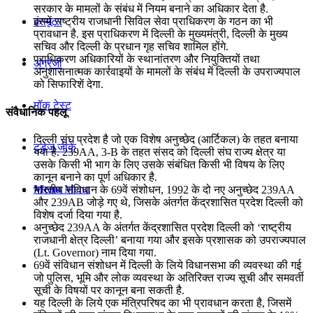
सरकार के मामलों के संबंध में नियम बनाने का अधिकार देता है.
कंप्यूटर
इसमें राष्ट्रीय राजधानी सिविल सेवा प्राधिकरण के गठन का भी
प्रावधान है. इस प्राधिकरण में दिल्ली के मुख्यमंत्री, दिल्ली के मुख्य
सचिव और दिल्ली के प्रधान गृह सचिव शामिल होंगे.
प्राधिकरण अधिकारियों के स्थानांतरण और नियुक्तियों तथा
अंग्रेजी
अनुशासनात्मक कार्रवाइयों के मामलों के संबंध में दिल्ली के उपराज्यपाल
को सिफारिशें देगा.
मॉक टेस्ट
संवैधानिक पहलू
दिल्‍ली संघ प्रदेश है जो एक विशेष अनुच्‍छेद (आर्टिकल) के तहत बनाया
टुडेज जीके
गया है. 239AA, 3-B के तहत संसद को दिल्‍ली संघ राज्‍य क्षेत्र या
उसके किसी भी भाग के लिए उसके संबंधित किसी भी विषय के लिए
कानून बनाने का पूर्ण अधिकार है.
Menu
Menu
भारतीय संविधान के 69वें संशोधन, 1992 के दो नए अनुच्छेद 239AA
और 239AB जोड़े गए थे, जिसके अंतर्गत केंद्रशासित प्रदेश दिल्ली को
विशेष दर्जा दिया गया है.
अनुच्छेद 239AA के अंतर्गत केंद्रशासित प्रदेश दिल्ली को ‘राष्ट्रीय
राजधानी क्षेत्र दिल्ली’ बनाया गया और इसके प्रशासक को उपराज्यपाल
(Lt. Governor) नाम दिया गया.
69वें संविधान संशोधन में दिल्ली के लिये विधानसभा की व्यवस्था की गई
जो पुलिस, भूमि और लोक व्यवस्था के अतिरिक्त राज्य सूची और समवर्ती
सूची के विषयों पर कानून बना सकती है.
यह दिल्ली के लिये एक मंत्रिपरिषद का भी प्रावधान करता है, जिसमें