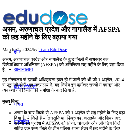
असम, अरुणाचल प्रदेश और नागालैंड में AFSPA
को छह महीने के लिए बढ़ाया गया
March 31, 2024
/
by
Team EduDose
होम
असम, अरुणाचल प्रदेश और नागालैंड के कुछ जिलों में सशस्त्र बल
विशेषाधिकार अधिनियम (AFSPA) को अतिरिक्त छह महीने के लिए बढ़ा दिया
सामान्यज्ञान
है.
गृह मंत्रालय से इसकी अधिसूचना हाल ही में जारी की थी जो 1 अप्रैल, 2024
से प्रभावी होगी. गृह मंत्रालय ने, यह निर्णय इन पूर्वोत्तर राज्यों में कानून और
करेंट अफेयर्स
व्यवस्था की स्थिति की समीक्षा के बाद लिया है.
मुख्य बिन्दु
गणित
असम के चार जिलों से AFSPA को 1 अप्रैल से छह महीने के लिए बढ़ा
दिया है. ये जिले हैं – तिनसुकिया, डिब्रूगढ़, चराइदेव और शिवसागर.
तर्कशक्ति
अरुणाचल प्रदेश में AFSPA को तिरप, चांगलांग और लोंगडिंग जिले
सहित एक अन्य जिले के तीन पुलिस थाना क्षेत्र में छह महीने के लिए