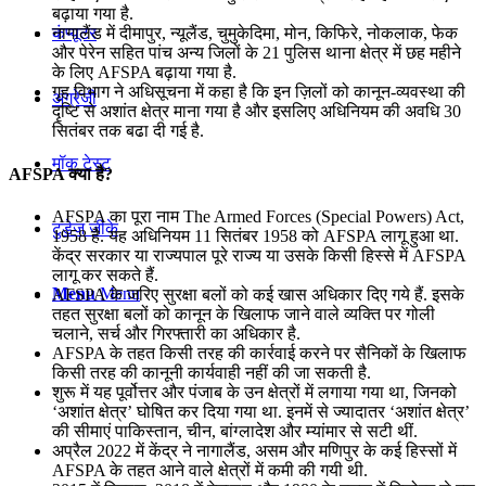
बढ़ाया गया है.
कंप्यूटर
नागालैंड में दीमापुर, न्यूलैंड, चुमुकेदिमा, मोन, किफिरे, नोकलाक, फेक
और पेरेन सहित पांच अन्य जिलों के 21 पुलिस थाना क्षेत्र में छह महीने
के लिए AFSPA बढ़ाया गया है.
गृह विभाग ने अधिसूचना में कहा है कि इन ज़िलों को कानून-व्यवस्था की
अंग्रेजी
दृष्टि से अशांत क्षेत्र माना गया है और इसलिए अधिनियम की अवधि 30
सितंबर तक बढा दी गई है.
मॉक टेस्ट
AFSPA क्‍या है?
AFSPA का पूरा नाम The Armed Forces (Special Powers) Act,
टुडेज जीके
1958 है. यह अधिनियम 11 सितंबर 1958 को AFSPA लागू हुआ था.
केंद्र सरकार या राज्यपाल पूरे राज्य या उसके किसी हिस्से में AFSPA
लागू कर सकते हैं.
Menu
Menu
AFSPA के जरिए सुरक्षा बलों को कई खास अधिकार दिए गये हैं. इसके
तहत सुरक्षा बलों को कानून के खिलाफ जाने वाले व्यक्ति पर गोली
चलाने, सर्च और गिरफ्तारी का अधिकार है.
AFSPA के तहत किसी तरह की कार्रवाई करने पर सैनिकों के खिलाफ
किसी तरह की कानूनी कार्यवाही नहीं की जा सकती है.
शुरू में यह पूर्वोत्तर और पंजाब के उन क्षेत्रों में लगाया गया था, जिनको
‘अशांत क्षेत्र’ घोषित कर दिया गया था. इनमें से ज्यादातर ‘अशांत क्षेत्र’
की सीमाएं पाकिस्तान, चीन, बांग्लादेश और म्यांमार से सटी थीं.
अप्रैल 2022 में केंद्र ने नागालैंड, असम और मणिपुर के कई हिस्सों में
AFSPA के तहत आने वाले क्षेत्रों में कमी की गयी थी.