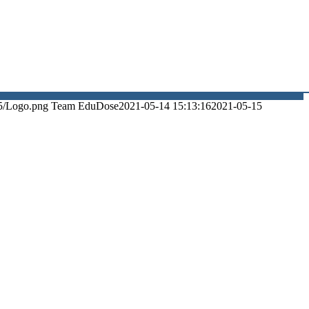
5/Logo.png
Team EduDose
2021-05-14 15:13:16
2021-05-15