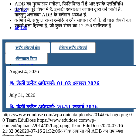
ADB का मुख्यालय मनीला, फिलिपिन्स में है और इसके प्रतिनिधि
कंप्यूटर
कार्यालय पूरे विश्व में हैं. इसकी अध्यक्षता जापान द्वारा की जाती है.
मात्सुगु असकवा ADB के वर्तमान अध्यक्ष हैं.
वर्तमान में, संयुक्त राज्य अमेरिका और जापान दोनों के ही पास शेयरों का
सबसे बड़ा हिस्सा है, जो कुल शेयर का 12.756 प्रतिशत है.
अंग्रेजी
मॉक टेस्ट
कर्रेंट अफेयर्स होम
लेटेस्ट कर्रेंट अफेयर्स
ऑनलाइन क्विज
टुडेज जीके
August 4, 2026
Menu
Menu
📝 डेली करेंट अफेयर्स: 01-03 अगस्त 2026
July 31, 2026
📝 डेली करेंट अफेयर्स: 28-31 जुलाई 2026
https://www.edudose.com/wp-content/uploads/2014/05/Logo.png
0
July 28, 2026
0
Team EduDose
https://www.edudose.com/wp-
content/uploads/2014/05/Logo.png
Team EduDose
2020-07-16
📝 डेली करेंट अफेयर्स: 25-27 जुलाई 2026
21:32:06
2020-07-16 21:32:06
अशोक लवासा को ADB का उपाध्यक्ष