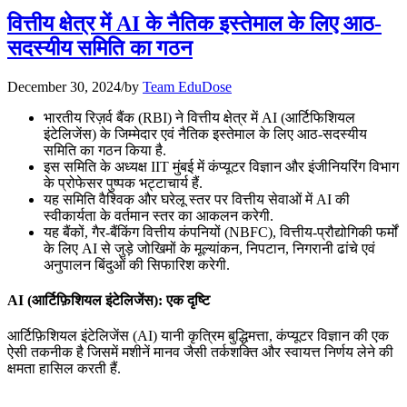
July 25, 2026
वित्तीय क्षेत्र में AI के नैतिक इस्तेमाल के लिए आठ-
📝 डेली करेंट अफेयर्स: 22-24 जुलाई 2026
सदस्यीय समिति का गठन
July 22, 2026
December 30, 2024
/
by
Team EduDose
📝 डेली करेंट अफेयर्स: 19-21 जुलाई 2026
भारतीय रिज़र्व बैंक (RBI) ने वित्तीय क्षेत्र में AI (आर्टिफिशियल
इंटेलिजेंस) के जिम्मेदार एवं नैतिक इस्तेमाल के लिए आठ-सदस्यीय
July 19, 2026
समिति का गठन किया है.
इस समिति के अध्यक्ष IIT मुंबई में कंप्यूटर विज्ञान और इंजीनियरिंग विभाग
📝 डेली करेंट अफेयर्स: 16-18 जुलाई 2026
के प्रोफेसर पुष्पक भट्टाचार्य हैं.
यह समिति वैश्विक और घरेलू स्तर पर वित्तीय सेवाओं में AI की
July 16, 2026
स्वीकार्यता के वर्तमान स्तर का आकलन करेगी.
यह बैंकों, गैर-बैंकिंग वित्तीय कंपनियों (NBFC), वित्तीय-प्रौद्योगिकी फर्मों
📝 डेली करेंट अफेयर्स: 13-15 जुलाई 2026
के लिए AI से जुड़े जोखिमों के मूल्यांकन, निपटान, निगरानी ढांचे एवं
अनुपालन बिंदुओं की सिफारिश करेगी.
AI (आर्टिफ़िशियल इंटेलिजेंस): एक दृष्टि
आर्टिफ़िशियल इंटेलिजेंस (AI) यानी कृत्रिम बुद्धिमत्ता, कंप्यूटर विज्ञान की एक
ऐसी तकनीक है जिसमें मशीनें मानव जैसी तर्कशक्ति और स्वायत्त निर्णय लेने की
क्षमता हासिल करती हैं.