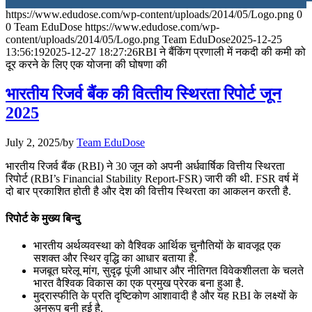
https://www.edudose.com/wp-content/uploads/2014/05/Logo.png
0
July 28, 2026
0
Team EduDose
https://www.edudose.com/wp-
content/uploads/2014/05/Logo.png
Team EduDose
2025-12-25
📝 डेली करेंट अफेयर्स: 25-27 जुलाई 2026
13:56:19
2025-12-27 18:27:26
RBI ने बैंकिंग प्रणाली में नकदी की कमी को
दूर करने के लिए एक योजना की घोषणा की
July 25, 2026
भारतीय रिजर्व बैंक की वित्‍तीय स्थिरता रिपोर्ट जून
📝 डेली करेंट अफेयर्स: 22-24 जुलाई 2026
2025
July 22, 2026
July 2, 2025
/
by
Team EduDose
📝 डेली करेंट अफेयर्स: 19-21 जुलाई 2026
भारतीय रिजर्व बैंक (RBI) ने 30 जून को अपनी अर्धवार्षिक वित्तीय स्थिरता
रिपोर्ट (RBI’s Financial Stability Report-FSR) जारी की थी. FSR वर्ष में
July 19, 2026
दो बार प्रकाशित होती है और देश की वित्तीय स्थिरता का आकलन करती है.
📝 डेली करेंट अफेयर्स: 16-18 जुलाई 2026
रिपोर्ट के मुख्य बिन्दु
July 16, 2026
भारतीय अर्थव्यवस्था को वैश्विक आर्थिक चुनौतियों के बावजूद एक
सशक्त और स्थिर वृद्धि का आधार बताया है.
📝 डेली करेंट अफेयर्स: 13-15 जुलाई 2026
मजबूत घरेलू मांग, सुदृढ़ पूंजी आधार और नीतिगत विवेकशीलता के चलते
भारत वैश्विक विकास का एक प्रमुख प्रेरक बना हुआ है.
मुद्रास्फीति के प्रति दृष्टिकोण आशावादी है और यह RBI के लक्ष्यों के
अनुरूप बनी हुई है.