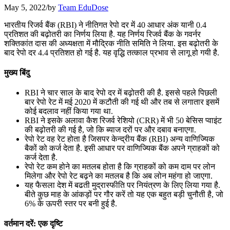
May 5, 2022
/
by
Team EduDose
July 22, 2026
भारतीय रिजर्व बैंक (RBI) ने नीतिगत रेपो दर में 40 आधार अंक यानी 0.4
📝 डेली करेंट अफेयर्स: 19-21 जुलाई 2026
प्रतिशत की बढ़ोतरी का निर्णय लिया है. यह निर्णय रिजर्व बैंक के गवर्नर
शक्तिकांत दास की अध्यक्षता में मौद्रिक नीति समिति ने लिया. इस बढ़ोतरी के
बाद रेपो दर 4.4 प्रतिशत हो गई है. यह वृद्धि तत्‍काल प्रभाव से लागू हो गयी है.
July 19, 2026
📝 डेली करेंट अफेयर्स: 16-18 जुलाई 2026
मुख्य बिंदु
July 16, 2026
RBI ने चार साल के बाद रेपो दर में बढ़ोतरी की है. इससे पहले पिछली
बार रेपो रेट में मई 2020 में कटौती की गई थी और तब से लगातार इसमें
📝 डेली करेंट अफेयर्स: 13-15 जुलाई 2026
कोई बदलाव नहीं किया गया था.
RBI ने इसके अलावा कैश रिजर्व रेशियो (CRR) में भी 50 बेसिस प्‍वाइंट
की बढ़ोतरी की गई है, जो कि ब्याज दरों पर और दबाव बनाएगा.
रेपो रेट वह रेट होता है जिसपर केन्द्रीय बैंक (RBI) अन्य वाणिज्यिक
बैकों को कर्ज देता है. इसी आधार पर वाणिज्यिक बैंक अपने ग्राहकों को
कर्ज देता है.
रेपो रेट कम होने का मतलब होता है कि ग्राहकों को कम दाम पर लोन
मिलेगा और रेपो रेट बढ़ने का मतलब है कि अब लोन महंगा हो जाएगा.
यह फैसला देश में बढती मुद्रास्फीति पर नियंत्रण के लिए लिया गया है.
बीते कुछ माह के आंकड़ों पर गौर करें तो यह एक बहुत बड़ी चुनौती है, जो
6% के ऊपरी स्तर पर बनी हुई है.
वर्तमान दरें: एक दृष्टि