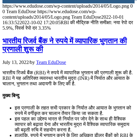
https://www.edudose.com/wp-content/uploads/2014/05/Logo.png
0
July 28, 2026
0
Team EduDose
https://www.edudose.com/wp-
content/uploads/2014/05/Logo.png
Team EduDose
2022-10-01
📝 डेली करेंट अफेयर्स: 25-27 जुलाई 2026
16:33:52
2022-10-02 17:20:05
RBI की मौद्रिक नीति समीक्षा: नया रेपो दर
5.9%, रिवर्स रेपो दर 3.35%
July 25, 2026
भारतीय रिजर्व बैंक ने रुपये में व्यापारिक भुगतान की
📝 डेली करेंट अफेयर्स: 22-24 जुलाई 2026
प्रणाली शुरू की
July 22, 2026
July 13, 2022
/
by
Team EduDose
📝 डेली करेंट अफेयर्स: 19-21 जुलाई 2026
भारतीय रिजर्व बैंक (RBI) ने रुपये में व्यापारिक भुगतान की प्रणाली शुरू की है.
RBI ने यह अतिरिक्त व्यवस्था भारतीय मुद्रा (INR) में निर्यात और आयात के
July 19, 2026
चालान, भुगतान तथा अदायगी के लिए की है.
📝 डेली करेंट अफेयर्स: 16-18 जुलाई 2026
मुख्य बिन्दु
July 16, 2026
इस प्रणाली के तहत सभी प्रकार के निर्यात और आयात के भुगतान को
रुपये में वर्गीकृत कर चालान तैयार किया जा सकता है.
📝 डेली करेंट अफेयर्स: 13-15 जुलाई 2026
इस पहल का उद्देश्य भारत से निर्यात पर जोर देने के साथ ही वैश्विक
व्यापार को बढ़ावा देना और भारतीय मुद्रा में वैश्विक व्यापारिक समुदाय
की बढ़ती रुचि में सहयोग करना है.
हालांकि, रुपये में भुगतान करने के लिए अधिकृत डीलर बैंकों को RBI के