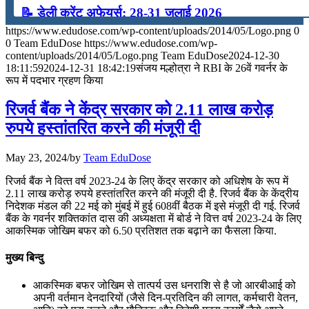
📝 डेली करेंट अफेयर्स: 28-31 जुलाई 2026
https://www.edudose.com/wp-content/uploads/2014/05/Logo.png
0
July 28, 2026
0
Team EduDose
https://www.edudose.com/wp-
content/uploads/2014/05/Logo.png
Team EduDose
2024-12-30
📝 डेली करेंट अफेयर्स: 25-27 जुलाई 2026
18:11:59
2024-12-31 18:42:19
संजय मल्होत्रा ने RBI के 26वें गवर्नर के
रूप में पदभार ग्रहण किया
July 25, 2026
रिजर्व बैंक ने केंद्र सरकार को 2.11 लाख करोड़
📝 डेली करेंट अफेयर्स: 22-24 जुलाई 2026
रुपये हस्तांतरित करने की मंजूरी दी
July 22, 2026
May 23, 2024
/
by
Team EduDose
📝 डेली करेंट अफेयर्स: 19-21 जुलाई 2026
रिजर्व बैंक ने वित्‍त वर्ष 2023-24 के लिए केंद्र सरकार को अधिशेष के रूप में
2.11 लाख करोड़ रुपये हस्तांतरित करने की मंजूरी दी है. रिजर्व बैंक के केंद्रीय
July 19, 2026
निदेशक मंडल की 22 मई को मुंबई में हुई 608वीं बैठक में इसे मंजूरी दी गई. रिजर्व
बैंक के गवर्नर शक्तिकांत दास की अध्यक्षता में बोर्ड ने वित्त वर्ष 2023-24 के लिए
📝 डेली करेंट अफेयर्स: 16-18 जुलाई 2026
आकस्मिक जोखिम बफर को 6.50 प्रतिशत तक बढ़ाने का फैसला किया.
July 16, 2026
मुख्य बिन्दु
📝 डेली करेंट अफेयर्स: 13-15 जुलाई 2026
आकस्मिक बफर जोखिम से तात्पर्य उस धनराशि से है जो आरबीआई को
अपनी वर्तमान देनदारियों (जैसे दिन-प्रतिदिन की लागत, कर्मचारी वेतन,