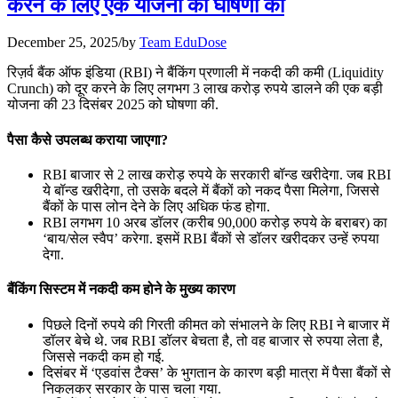
करने के लिए एक योजना की घोषणा की
July 22, 2026
December 25, 2025
/
by
Team EduDose
📝 डेली करेंट अफेयर्स: 19-21 जुलाई 2026
रिज़र्व बैंक ऑफ इंडिया (RBI) ने बैंकिंग प्रणाली में नकदी की कमी (Liquidity
Crunch) को दूर करने के लिए लगभग 3 लाख करोड़ रुपये डालने की एक बड़ी
July 19, 2026
योजना की 23 दिसंबर 2025 को घोषणा की.
📝 डेली करेंट अफेयर्स: 16-18 जुलाई 2026
पैसा कैसे उपलब्ध कराया जाएगा?
July 16, 2026
RBI बाजार से 2 लाख करोड़ रुपये के सरकारी बॉन्ड खरीदेगा. जब RBI
ये बॉन्ड खरीदेगा, तो उसके बदले में बैंकों को नकद पैसा मिलेगा, जिससे
📝 डेली करेंट अफेयर्स: 13-15 जुलाई 2026
बैंकों के पास लोन देने के लिए अधिक फंड होगा.
RBI लगभग 10 अरब डॉलर (करीब 90,000 करोड़ रुपये के बराबर) का
‘बाय/सेल स्वैप’ करेगा. इसमें RBI बैंकों से डॉलर खरीदकर उन्हें रुपया
देगा.
बैंकिंग सिस्टम में नकदी कम होने के मुख्य कारण
पिछले दिनों रुपये की गिरती कीमत को संभालने के लिए RBI ने बाजार में
डॉलर बेचे थे. जब RBI डॉलर बेचता है, तो वह बाजार से रुपया लेता है,
जिससे नकदी कम हो गई.
दिसंबर में ‘एडवांस टैक्स’ के भुगतान के कारण बड़ी मात्रा में पैसा बैंकों से
निकलकर सरकार के पास चला गया.