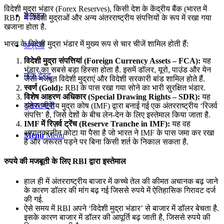
विदेशी मुद्रा भंडार (Forex Reserves), किसी देश के केंद्रीय बैंक (भारत में
कंप्यूटर
RBI) में विदेशी मुद्राओं और अन्य अंतरराष्ट्रीय संपत्तियों के रूप में रखा गया
खजाना होता है.
भारत के विदेशी मुद्रा भंडार में मुख्य रूप से चार चीजें शामिल होती हैं:
अंग्रेजी
विदेशी मुद्रा संपत्तियां (Foreign Currency Assets – FCA):
यह
भंडार का सबसे बड़ा हिस्सा होता है. इसमें डॉलर, यूरो, पाउंड और येन
मॉक टेस्ट
जैसी मजबूत विदेशी मुद्राएं और विदेशी सरकारी बांड शामिल होते हैं.
स्वर्ण (Gold):
RBI के पास रखा गया सोने का भारी सुरक्षित भंडार.
विशेष आहरण अधिकार (Special Drawing Rights – SDR):
यह
टुडेज जीके
अंतरराष्ट्रीय मुद्रा कोष (IMF) द्वारा बनाई गई एक अंतरराष्ट्रीय ‘रिजर्व
संपत्ति’ है, जिसे देशों के बीच लेन-देन के लिए इस्तेमाल किया जाता है.
IMF में रिज़र्व ट्रेंच (Reserve Tranche in IMF):
यह वह
आपातकालीन कोटा या पैसा है जो भारत ने IMF के पास जमा कर रखा
Menu
Menu
है और जरूरत पड़ने पर बिना किसी शर्त के निकाल सकता है.
रुपये की मजबूती के लिए RBI द्वारा इस्तेमाल
हाल ही में अंतरराष्ट्रीय बाजार में कच्चे तेल की कीमत अचानक बढ़ जाने
के कारण डॉलर की मांग बढ़ गई जिससे रुपये में ऐतिहासिक गिरावट दर्ज
की गई.
ऐसे समय में RBI अपने ‘विदेशी मुद्रा भंडार’ से बाजार में डॉलर बेचता है.
इसके कारण बाजार में डॉलर की आपूर्ति बढ़ जाती है, जिससे रुपये की