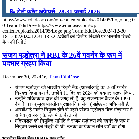
📝 डेली करेंट अफेयर्स: 28-31 जुलाई 2026
https://www.edudose.com/wp-content/uploads/2014/05/Logo.png
0
July 28, 2026
0
Team EduDose
https://www.edudose.com/wp-
content/uploads/2014/05/Logo.png
Team EduDose
2024-12-30
📝 डेली करेंट अफेयर्स: 25-27 जुलाई 2026
18:12:02
2024-12-31 18:32:24
बैंकों की वित्तीय स्थिति पर भारतीय रिजर्व
बैंक की रिपोर्ट
July 25, 2026
संजय मल्होत्रा ने RBI के 26वें गवर्नर के रूप में
📝 डेली करेंट अफेयर्स: 22-24 जुलाई 2026
पदभार ग्रहण किया
July 22, 2026
December 30, 2024
/
by
Team EduDose
📝 डेली करेंट अफेयर्स: 19-21 जुलाई 2026
संजय मल्होत्रा को भारतीय रिज़र्व बैंक (आरबीआई) का 26वाँ गवर्नर
नियुक्त किया गया है. उन्होंने 11 दिसंबर 2024 को पदभार ग्रहण किया.
July 19, 2026
उन्होंने शक्तिकांत दास की जगह ली है. वह राजस्थान कैडर के 1990
बैच के एक प्रमुख भारतीय प्रशासनिक सेवा (आईएएस) अधिकारी हैं.
📝 डेली करेंट अफेयर्स: 16-18 जुलाई 2026
आरबीआई गवर्नर नियुक्त होने से पहले संजय मल्होत्रा वित्त मंत्रालय में
सचिव (राजस्व) के रूप में कार्यरत रहे.
July 16, 2026
मंत्रिमंडल की नियुक्ति समिति ने संजय मल्होत्रा को गवर्नर के रूप में
नियुक्त करने को मंजूरी दी थी. उनका कार्यकाल तीन वर्षों का होगा.
📝 डेली करेंट अफेयर्स: 13-15 जुलाई 2026
भारतीय रिजर्व बैंक (RBI): एक दृष्टि