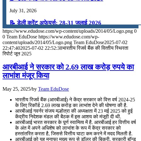
July 31, 2026
📝 डेली करेंट अफेयर्स: 28-31 जुलाई 2026
https://www.edudose.com/wp-content/uploads/2014/05/Logo.png
0
July 28, 2026
0
Team EduDose
https://www.edudose.com/wp-
content/uploads/2014/05/Logo.png
Team EduDose
2025-07-02
📝 डेली करेंट अफेयर्स: 25-27 जुलाई 2026
22:47:40
2025-07-02 22:52:38
भारतीय रिजर्व बैंक की वित्‍तीय स्थिरता
रिपोर्ट जून 2025
July 25, 2026
आरबीआई ने सरकार को 2.69 लाख करोड़ रुपये का
📝 डेली करेंट अफेयर्स: 22-24 जुलाई 2026
लाभांश मंजूर किया
July 22, 2026
May 25, 2025
/
by
Team EduDose
📝 डेली करेंट अफेयर्स: 19-21 जुलाई 2026
भारतीय रिजर्व बैंक (आरबीआई) ने केंद्र सरकार को वित्त वर्ष 2024-25
के लिए रिकॉर्ड 2.69 लाख करोड़ का लाभांश देने की घोषणा की है.
July 19, 2026
आरबीआई गवर्नर संजय मल्होत्रा की अध्यक्षता में 23 मई 2025 को हुई
केंद्रीय निदेशक मंडल की बैठक में इस आशय को मंजूरी दी थी.
📝 डेली करेंट अफेयर्स: 16-18 जुलाई 2026
आरबीआई भारत सरकार के पूर्ण स्वामित्व में है. आरबीआई हर वित्तीय वर्ष
के अंत में अपने अधिशेष को लाभांश के रूप में केंद्र सरकार को
July 16, 2026
हस्तांतरित करता है, जिससे वित्तीय घाटा कम करने में मदद मिलती है.
आरबीआई को यह मुनाफा मुख्य रूप से डॉलर की बिक्री, सरकारी बॉन्ड