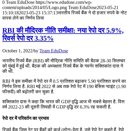
July 28, 2026
0
Team EduDose
https://www.edudose.com/wp-
content/uploads/2014/05/Logo.png
Team EduDose
2023-05-21
📝 डेली करेंट अफेयर्स: 25-27 जुलाई 2026
15:10:18
2023-05-23 15:37:13
भारतीय रिजर्व बैंक ने दो हजार रुपये के नोट
वापस लेने का निर्णय लिया
July 25, 2026
RBI की मौद्रिक नीति समीक्षा: नया रेपो दर 5.9%,
📝 डेली करेंट अफेयर्स: 22-24 जुलाई 2026
रिवर्स रेपो दर 3.35%
July 22, 2026
October 1, 2022
/
by
Team EduDose
📝 डेली करेंट अफेयर्स: 19-21 जुलाई 2026
भारतीय रिजर्व बैंक (RBI) की मौद्रिक नीति समिति की बैठक 28-30 सितम्बर
को मुंबई में हुई थी. बैठक की अध्यक्षता रिजर्व बैंक के गवर्नर शक्तिकांत दास ने
July 19, 2026
की थी.
📝 डेली करेंट अफेयर्स: 16-18 जुलाई 2026
RBI ने इस समीक्षा में रेपो दर में 0.5 प्रतिशत बढ़ाकर 5.90 प्रतिशत करने का
निर्णय लिया है. RBI मई 2022 से अब तक रेपो रेट में 190 बेसिस प्‍वाइंट (1.90
July 16, 2026
फीसदी) की बढ़ोतरी कर चुका है.
शक्तिकांत दास ने कहा कि भारत की GDP वृद्धि आज भी सबसे बेहतर है. वित्त
📝 डेली करेंट अफेयर्स: 13-15 जुलाई 2026
वर्ष 2022-23 की दूसरी तिमाही में GDP वृद्धि दर 6.3% रह सकती है.
रेपो दर में परिवर्तन का प्रभाव
रिजर्व बैंक जिस रेट पर बैंकों को कर्ज (लोन) देता है, उसे रेपो रेट कहते हैं. रेपो