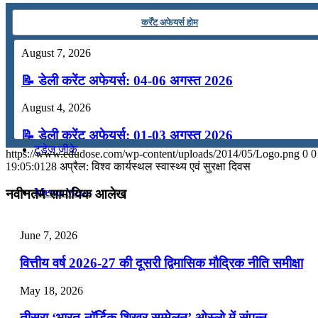
कंप्यूटर
कर्रेंट अफेयर्स होम
August 7, 2026
अंग्रेजी
📝 डेली करेंट अफेयर्स: 04-06 अगस्त 2026
मॉक टेस्ट
August 4, 2026
📝 डेली करेंट अफेयर्स: 01-03 अगस्त 2026
टुडेज जीके
https://www.edudose.com/wp-content/uploads/2014/05/Logo.png
0
0
July 31, 2026
19:05:01
28 अप्रैल: विश्व कार्यस्थल स्वास्थ्य एवं सुरक्षा दिवस
📝 डेली करेंट अफेयर्स: 28-31 जुलाई 2026
Menu
Menu
नवीनतम सामायिक आलेख
July 28, 2026
June 7, 2026
📝 डेली करेंट अफेयर्स: 25-27 जुलाई 2026
वित्तीय वर्ष 2026-27 की दूसरी द्विमासिक मौद्रिक नीति समीक्षा
July 25, 2026
May 18, 2026
📝 डेली करेंट अफेयर्स: 22-24 जुलाई 2026
तीसरा ‘भारत-नॉर्डिक शिखर सम्मेलन’ ओस्लो में संपन्न