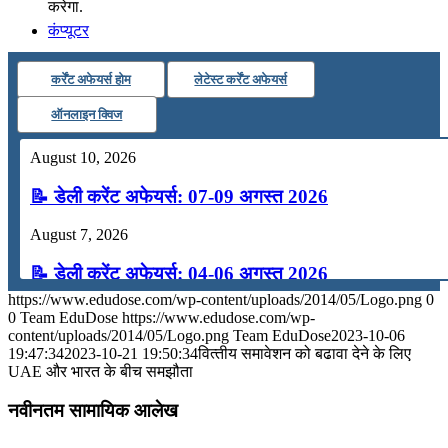
करेगा.
कंप्यूटर
कर्रेंट अफेयर्स होम
लेटेस्ट कर्रेंट अफेयर्स
अंग्रेजी
ऑनलाइन क्विज
मॉक टेस्ट
August 10, 2026
📝 डेली करेंट अफेयर्स: 07-09 अगस्त 2026
टुडेज जीके
August 7, 2026
Menu
Menu
📝 डेली करेंट अफेयर्स: 04-06 अगस्त 2026
https://www.edudose.com/wp-content/uploads/2014/05/Logo.png
0
August 4, 2026
0
Team EduDose
https://www.edudose.com/wp-
content/uploads/2014/05/Logo.png
Team EduDose
2023-10-06
📝 डेली करेंट अफेयर्स: 01-03 अगस्त 2026
19:47:34
2023-10-21 19:50:34
वित्‍तीय समावेशन को बढावा देने के लिए
UAE और भारत के बीच समझौता
July 31, 2026
नवीनतम सामायिक आलेख
📝 डेली करेंट अफेयर्स: 28-31 जुलाई 2026