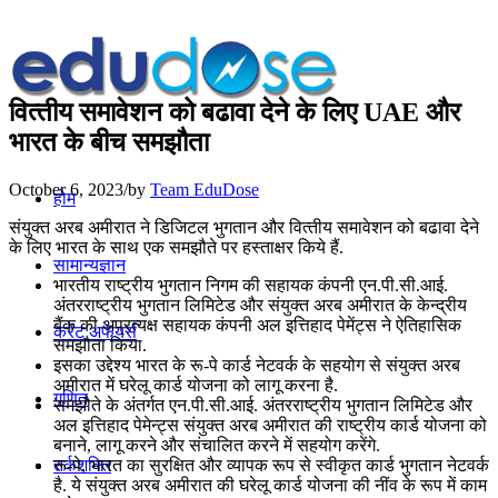
वित्‍तीय समावेशन को बढावा देने के लिए UAE और
भारत के बीच समझौता
October 6, 2023
/
by
Team EduDose
होम
संयुक्‍त अरब अमीरात ने डिजिटल भुगतान और वित्‍तीय समावेशन को बढावा देने
के लिए भारत के साथ एक समझौते पर हस्‍ताक्षर किये हैं.
सामान्यज्ञान
भारतीय राष्‍ट्रीय भुगतान निगम की सहायक कंपनी एन.पी.सी.आई.
अंतरराष्‍ट्रीय भुगतान लिमिटेड और संयुक्‍त अरब अमीरात के केन्‍द्रीय
बैंक की अप्रत्‍यक्ष सहायक कंपनी अल इत्तिहाद पेमेंट्स ने ऐतिहासिक
करेंट अफेयर्स
समझौता किया.
इसका उद्देश्‍य भारत के रू-पे कार्ड नेटवर्क के सहयोग से संयुक्‍त अरब
अमीरात में घरेलू कार्ड योजना को लागू करना है.
गणित
समझौते के अंतर्गत एन.पी.सी.आई. अंतरराष्‍ट्रीय भुगतान लिमिटेड और
अल इत्तिहाद पेमेन्‍ट्स संयुक्‍त अरब अमीरात की राष्‍ट्रीय कार्ड योजना को
बनाने, लागू करने और संचालित करने में सहयोग करेंगे.
रू-पे, भारत का सुरक्षित और व्‍यापक रूप से स्‍वीकृत कार्ड भुगतान नेटवर्क
तर्कशक्ति
है. ये संयुक्‍त अरब अमीरात की घरेलू कार्ड योजना की नींव के रूप में काम