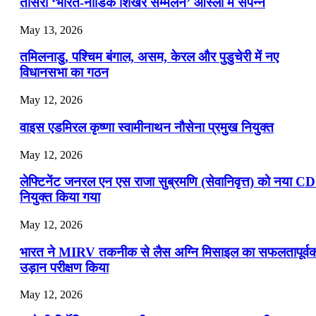
📝 डेली करेंट अफेयर्स: 16-18 जुलाई 2026
तीसरा ‘भारत-नॉर्डिक शिखर सम्मेलन’ ओस्लो में संपन्न
July 16, 2026
May 13, 2026
📝 डेली करेंट अफेयर्स: 13-15 जुलाई 2026
तमिलनाडु, पश्चिम बंगाल, असम, केरल और पुडुचेरी में नए
विधानसभा का गठन
May 12, 2026
वाइस एडमिरल कृष्णा स्वामीनाथन नौसेना प्रमुख नियुक्त
May 12, 2026
लेफ्टिनेंट जनरल एन एस राजा सुब्रमणि (सेवानिवृत्त) को नया C
नियुक्त किया गया
May 12, 2026
भारत ने MIRV तकनीक से लैस अग्नि मिसाइल का सफलतापूर्व
उड़ान परीक्षण किया
May 12, 2026