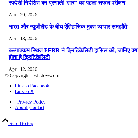
स्वदेशी निर्देशित बम प्रणाली ‘तारा’ का पहला सफल परीक्षण
April 29, 2026
भारत और न्यूजीलैंड के बीच ऐतिहासिक मुक्त व्यापार समझौते
April 13, 2026
कल्पाक्कम स्थित PFBR ने क्रिटिकेलिटी हासिल की, जानिए क्य
होता है क्रिटिकेलिटी
April 12, 2026
© Copyright - edudose.com
भारत का त्रि-चरणीय परमाणु कार्यक्रम
Link to Facebook
Link to X
April 9, 2026
Privacy Policy
नासा का आर्टेमिस-2 मिशन: मनुष्य एक बार फिर से चंद्रमा के कर
About |Contact
पहुंचा
Scroll to top
April 7, 2026
वित्तीय वर्ष 2026-27 की पहली द्विमासिक मौद्रिक नीति समीक्षा