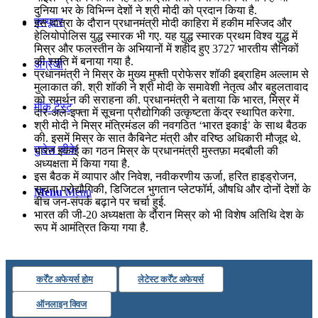
दुनिया भर के विभिन्न देशों ने श्री मोदी को प्रदान किया है.
कंप्यूटर
इस यात्रा के दौरान प्रधानमंत्री मोदी काहिरा में हकीम मस्जिद और
हेलियोपोलिस युद्ध स्‍मारक भी गए. यह युद्ध स्‍मारक प्रथम विश्‍व युद्ध में
मिस्र और फलस्‍तीन के अभियानों में शहीद हुए 3727 भारतीय सैनिकों
की स्‍मृति में बनाया गया है.
अंग्रेजी
प्रधानमंत्री ने मिस्र के मुख्य मुफ्ती प्रोफेसर शॉकी इब्राहिम अल्लाम से
मुलाकात की. श्री शॉकी ने श्री मोदी के समावेशी नेतृत्व और बहुलतावाद
को समर्थन की सराहना की. प्रधानमंत्री ने बताया कि भारत, मिस्र में
मॉक टेस्ट
दार-अल-इफ्ता में सूचना प्रौद्योगिकी उत्कृष्टता केंद्र स्थापित करेगा.
श्री मोदी ने मिस्र मंत्रिमंडल की नवगठित ‘भारत इकाई’ के साथ बैठक
की. इसमें मिस्र के सात कैबिनेट मंत्री और वरिष्ठ अधिकारी मौजूद थे.
टुडेज जीके
भारत इकाई का गठन मिस्र के प्रधानमंत्री मुस्तफ़ा मदबौली की
अध्यक्षता में किया गया है.
इस बैठक में व्यापार और निवेश, नवीकरणीय ऊर्जा, हरित हाइड्रोजन,
सूचना प्रोद्यौगिकी, डिजिटल भुगतान प्लेटफॉर्म, औषधि और दोनों देशों के
Menu
Menu
बीच जन-संपर्क बढ़ाने पर चर्चा हुई.
भारत की जी-20 अध्‍यक्षता के दौरान मिस्र को भी विशेष अतिथि देश के
रूप में आमंत्रित किया गया है.
कर्रेंट अफेयर्स होम
लेटेस्ट कर्रेंट अफेयर्स
ऑनलाइन क्विज