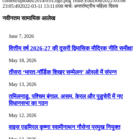
content/uploads/2014/05/Logo.png
Team EduDose
2022-03-08
📝 डेली करेंट अफेयर्स: 28-31 जुलाई 2026
23:05:49
2022-03-11 13:11:09
8 मार्च: अन्तर्राष्ट्रीय महिला दिवस
July 28, 2026
नवीनतम सामायिक आलेख
📝 डेली करेंट अफेयर्स: 25-27 जुलाई 2026
June 7, 2026
July 25, 2026
वित्तीय वर्ष 2026-27 की दूसरी द्विमासिक मौद्रिक नीति समीक्षा
📝 डेली करेंट अफेयर्स: 22-24 जुलाई 2026
May 18, 2026
July 22, 2026
तीसरा ‘भारत-नॉर्डिक शिखर सम्मेलन’ ओस्लो में संपन्न
📝 डेली करेंट अफेयर्स: 19-21 जुलाई 2026
May 13, 2026
July 19, 2026
तमिलनाडु, पश्चिम बंगाल, असम, केरल और पुडुचेरी में नए
📝 डेली करेंट अफेयर्स: 16-18 जुलाई 2026
विधानसभा का गठन
May 12, 2026
वाइस एडमिरल कृष्णा स्वामीनाथन नौसेना प्रमुख नियुक्त