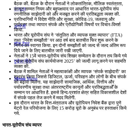
बैठक की. बैठक के दौरान नेताओं ने लोकतांत्रिक, मौलिक स्वतंत्रता,
कंप्यूटर
कानून सम्मत नियम और बहुपक्षवाद पर आधारित भारत-यूरोपीय संघ
रणनीतिक साझेदारी को और मजबूत करने की प्रतिबद्धता व्यक्त की.
प्रतिभागियों ने विदेश नीति और सुरक्षा, कोविड-19, जलवायु और
पर्यावरण तथा व्यापार संपर्क और प्रौद्योगिकी विषयों पर विचार-विमर्श
अंग्रेजी
किया.
भारत और यूरोपीय संघ ने ‘संतुलित और व्यापक मुक्त व्यापार’ (FTA)
तथा ‘निवेश समझौतो’ पर आठ वर्ष बाद बातचीत फिर शुरू करने के
मॉक टेस्ट
निर्णय का स्वागत किया. इन दोनों समझौतों को जल्द से जल्द अंतिम रूप
दिये जाने के लिए बातचीत जारी रखी जाएगी.
नेताओं ने 15वें भारत-यूरोपीय संघ शिखर सम्मेलन के दौरान तय किये गये
टुडेज जीके
‘भारत यूरोपीय संघ कार्ययोजना 2025’ को जल्‍दी लागू करने पर सहमति
व्‍यक्त की.
बैठक में शामिल नेताओं ने महत्वाकांक्षी और व्यापक ‘संपर्क साझेदारी’ का
शुभारंभ किया जिससे डिजिटल, ऊर्जा, परिवहन और लोगों के बीच संपर्क
Menu
Menu
को बढ़ावा मिलेगा. यह साझेदारी सामाजिक, आर्थिक, वित्तीय और
पर्यावरणीय सुरक्षा तथा अंतरराष्ट्रीय कानूनों और प्रतिबद्धताओँ के
सम्मान पर आधारित है. इससे हिन्द-प्रशांत क्षेत्र सहित विकासशील देशों
में संपर्क पहल तेज करने में मदद मिलेगी.
इस दौरान भारत के वित्त-मंत्रालय और यूरोपियन निवेश बैंक द्वारा पुणे
मेट्रो रेल परियोजना के लिए 15 करोड़ यूरो के अनुबंध पर हस्ताक्षर किये
गये.
भारत-यूरोपीय संघ व्यापर