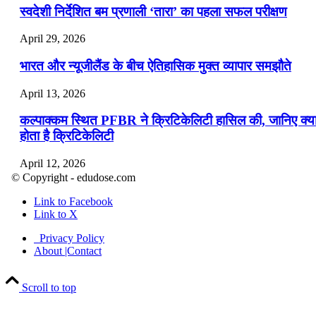
स्वदेशी निर्देशित बम प्रणाली ‘तारा’ का पहला सफल परीक्षण
April 29, 2026
भारत और न्यूजीलैंड के बीच ऐतिहासिक मुक्त व्यापार समझौते
April 13, 2026
कल्पाक्कम स्थित PFBR ने क्रिटिकेलिटी हासिल की, जानिए क्य
होता है क्रिटिकेलिटी
April 12, 2026
© Copyright - edudose.com
भारत का त्रि-चरणीय परमाणु कार्यक्रम
Link to Facebook
Link to X
April 9, 2026
Privacy Policy
नासा का आर्टेमिस-2 मिशन: मनुष्य एक बार फिर से चंद्रमा के कर
About |Contact
पहुंचा
Scroll to top
April 7, 2026
वित्तीय वर्ष 2026-27 की पहली द्विमासिक मौद्रिक नीति समीक्षा