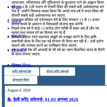
भ्रष्‍टाचार, परिवारवाद और तुष्टिकरण से छुटकारा पाने का आह्वान किया.
वर्ष 2014 के 10वें स्‍थान से पांचवीं विश्‍व की सबसे बडी अर्थव्‍यवस्‍था बन
कंप्यूटर
गया है. उन्‍होंने विश्वास व्यक्त किया कि अगले पांच वर्ष में भारत विश्‍व की
तीसरी सबसे बडी अर्थव्‍यवस्‍था बन जाएगा.
परंपरागत कौशल को प्रोत्‍साहन देने के लिए सरकार 13 से 15 हजार
अंग्रेजी
करोड रूपये के आवंटन से विश्‍वकर्मा योजना शुरू करेगी.
पिछले पांच वर्ष में साढे 13 करोड लोग गरीबी से बाहर आए हैं और नव
मध्‍यम तथा मध्‍यम वर्ग का हिस्‍सा बन गए हैं.
मॉक टेस्ट
सरकार महिला स्वयं सहायता समूहों को मजबूत करने के लिए कृषि-
तकनीकी क्षेत्र के लिए एक नई योजना भी तैयार कर रही है। उन्हें ड्रोन
चलाने और मरम्मत करने का प्रशिक्षण दिया जाएगा.
वर्ष 2047 में देश की आजादी के सौ वर्ष का जश्न विकसित भारत के तिरंगे
टुडेज जीके
के साथ मनाया जाएगा.
Menu
Menu
कर्रेंट अफेयर्स होम
लेटेस्ट कर्रेंट अफेयर्स
ऑनलाइन क्विज
August 4, 2026
📝 डेली करेंट अफेयर्स: 01-03 अगस्त 2026