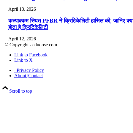
April 13, 2026
कल्पाक्कम स्थित PFBR ने क्रिटिकेलिटी हासिल की, जानिए क्य
होता है क्रिटिकेलिटी
April 12, 2026
© Copyright - edudose.com
भारत का त्रि-चरणीय परमाणु कार्यक्रम
Link to Facebook
Link to X
April 9, 2026
Privacy Policy
नासा का आर्टेमिस-2 मिशन: मनुष्य एक बार फिर से चंद्रमा के कर
About |Contact
पहुंचा
Scroll to top
April 7, 2026
वित्तीय वर्ष 2026-27 की पहली द्विमासिक मौद्रिक नीति समीक्षा
April 4, 2026
भारत का पहला ‘खेलो इंडिया ट्राइबल गेम्स’ छत्तीसगढ़ में आयोज
किया गया