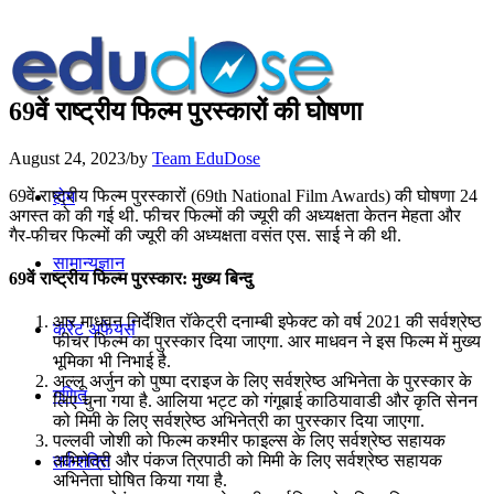
69वें राष्‍ट्रीय फिल्‍म पुरस्‍कारों की घोषणा
August 24, 2023
/
by
Team EduDose
69वें राष्ट्रीय फिल्म पुरस्कारों (69th National Film Awards) की घोषणा 24
होम
अगस्त को की गई थी. फीचर फिल्‍मों की ज्‍यूरी की अध्यक्षता केतन मेहता और
गैर-फीचर फिल्‍मों की ज्‍यूरी की अध्यक्षता वसंत एस. साई ने की थी.
सामान्यज्ञान
69वें राष्ट्रीय फिल्म पुरस्कार: मुख्य बिन्दु
आर माधवन निर्देशित रॉकेट्री दनाम्‍बी इफेक्‍ट को वर्ष 2021 की सर्वश्रेष्‍ठ
करेंट अफेयर्स
फीचर फिल्‍म का पुरस्‍कार दिया जाएगा. आर माधवन ने इस फिल्‍म में मुख्‍य
भूमिका भी निभाई है.
अल्‍लू अर्जुन को पुष्‍पा दराइज के लिए सर्वश्रेष्‍ठ अभिनेता के पुरस्‍कार के
गणित
लिए चुना गया है. आलिया भट्ट को गंगूबाई काठियावाडी और कृति सेनन
को मिमी के लिए सर्वश्रेष्‍ठ अभिनेत्री का पुरस्‍कार दिया जाएगा.
पल्‍लवी जोशी को फिल्‍म कश्‍मीर फाइल्‍स के लिए सर्वश्रेष्‍ठ सहायक
अभिनेत्री और पंकज त्रिपाठी को मिमी के लिए सर्वश्रेष्‍ठ सहायक
तर्कशक्ति
अभिनेता घोषित किया गया है.