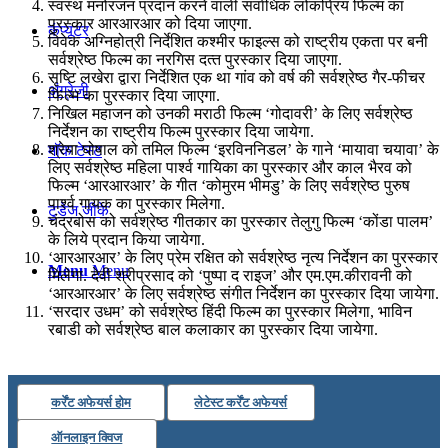
स्वस्थ मनोरंजन प्रदान करने वाली सर्वाधिक लोकप्रिय फिल्म का
पुरस्‍कार आरआरआर को दिया जाएगा.
कंप्यूटर
विवेक अग्निहोत्री निर्देशित कश्‍मीर फाइल्‍स को राष्‍ट्रीय एकता पर बनी
सर्वश्रेष्‍ठ फिल्‍म का नरगिस दत्‍त पुरस्‍कार दिया जाएगा.
सृष्टि लखेरा द्वारा निर्देशित एक था गांव को वर्ष की सर्वश्रेष्ठ गैर-फीचर
अंग्रेजी
फिल्म का पुरस्कार दिया जाएगा.
निखिल महाजन को उनकी मराठी फिल्म ‘गोदावरी’ के लिए सर्वश्रेष्ठ
निर्देशन का राष्ट्रीय फिल्म पुरस्कार दिया जायेगा.
श्रेया घोषाल को तमिल फिल्म ‘इरविननिडल’ के गाने ‘मायावा चयावा’ के
मॉक टेस्ट
लिए सर्वश्रेष्ठ महिला पार्श्व गायिका का पुरस्कार और काल भैरव को
फिल्म ‘आरआरआर’ के गीत ‘कोमुरम भीमडु’ के लिए सर्वश्रेष्ठ पुरुष
पार्श्व गायक का पुरस्कार मिलेगा.
टुडेज जीके
चंद्रबोस को सर्वश्रेष्ठ गीतकार का पुरस्कार तेलुगु फिल्म ‘कोंडा पालम’
के लिये प्रदान किया जायेगा.
‘आरआरआर’ के लिए प्रेम रक्षित को सर्वश्रेष्‍ठ नृत्‍य निर्देशन का पुरस्‍कार
Menu
Menu
मिलेगा. देवी श्रीप्रसाद को ‘पुष्पा द राइज’ और एम.एम.कीरावनी को
‘आरआरआर’ के लिए सर्वश्रेष्ठ संगीत निर्देशन का पुरस्कार दिया जायेगा.
‘सरदार उधम’ को सर्वश्रेष्ठ हिंदी फिल्म का पुरस्कार मिलेगा, भाविन
रबाडी को सर्वश्रेष्ठ बाल कलाकार का पुरस्कार दिया जायेगा.
कर्रेंट अफेयर्स होम
लेटेस्ट कर्रेंट अफेयर्स
ऑनलाइन क्विज