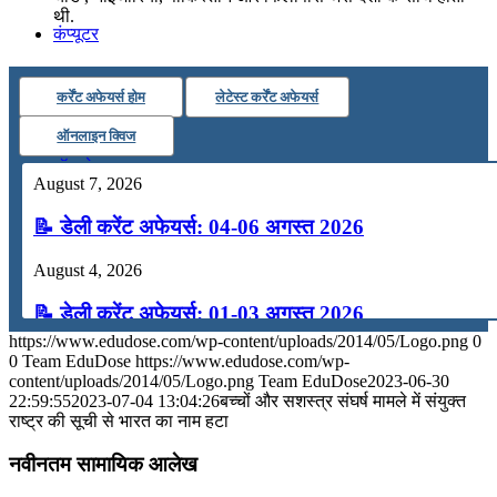
थी.
कंप्यूटर
कर्रेंट अफेयर्स होम
लेटेस्ट कर्रेंट अफेयर्स
अंग्रेजी
ऑनलाइन क्विज
मॉक टेस्ट
August 7, 2026
📝 डेली करेंट अफेयर्स: 04-06 अगस्त 2026
टुडेज जीके
August 4, 2026
Menu
Menu
📝 डेली करेंट अफेयर्स: 01-03 अगस्त 2026
https://www.edudose.com/wp-content/uploads/2014/05/Logo.png
0
July 31, 2026
0
Team EduDose
https://www.edudose.com/wp-
content/uploads/2014/05/Logo.png
Team EduDose
2023-06-30
📝 डेली करेंट अफेयर्स: 28-31 जुलाई 2026
22:59:55
2023-07-04 13:04:26
बच्चों और सशस्त्र संघर्ष मामले में संयुक्‍त
राष्‍ट्र की सूची से भारत का नाम हटा
July 28, 2026
नवीनतम सामायिक आलेख
📝 डेली करेंट अफेयर्स: 25-27 जुलाई 2026