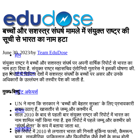
बच्चों और सशस्त्र संघर्ष मामले में संयुक्‍त राष्‍ट्र की
सूची से भारत का नाम हटा
June 30, 2023
/
by
Team EduDose
होम
संयुक्त राष्ट्र ने बच्चों और सशस्त्र संघर्ष पर अपनी वार्षिक रिपोर्ट से भारत का
नाम हटा दिया है. संयुक्त राष्ट्र महासचिव एंतोनियो गुतारेस ने इसकी घोषणा की.
सामान्यज्ञान
इस रिपोर्ट में विभिन्न देशों में सशस्त्र संघर्षों के बच्चों पर असर और उनके
अधिकारों के उल्लंघन की तस्वीर पेश की जाती है.
मुख्य बिन्दु
करेंट अफेयर्स
UN ने माना कि सरकार ने ‘बच्‍चों की बेहतर सुरक्षा’ के लिए प्रभावकारी
कदम उठाए हैं, खासतौर से जम्‍मू और कश्‍मीर में.
गणित
साल 2010 के बाद से पहली बार संयुक्त राष्ट्र की रिपोर्ट में भारत का
नाम शामिल नहीं किया गया है. इस रिपोर्ट में पहले जम्‍मू और कश्‍मीर को
‘संघर्ष क्षेत्र’ के रूप में बताया जाता था.
तर्कशक्ति
इस रिपोर्ट में 2010 से लगातार भारत की गिनती बुर्किना फासो, कैमरून,
चाड , नाइजीरिया, पाकिस्‍तान और फिलीपींस जैसे देशों के साथ होती