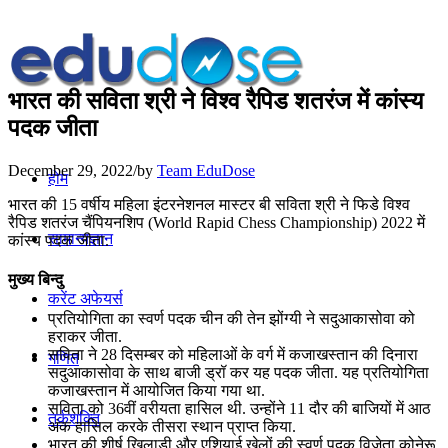
भारत की सविता श्री ने विश्व रैपिड शतरंज में कांस्य
पदक जीता
December 29, 2022
/
by
Team EduDose
होम
भारत की 15 वर्षीय महिला इंटरनेशनल मास्टर बी सविता श्री ने फिडे विश्व
रैपिड शतरंज चैंपियनशिप (World Rapid Chess Championship) 2022 में
सामान्यज्ञान
कांस्य पदक जीता.
मुख्य बिन्दु
करेंट अफेयर्स
प्रतियोगिता का स्वर्ण पदक चीन की तेन झोंग्यी ने सदुआकासोवा को
हराकर जीता.
सविता ने 28 दिसम्बर को महिलाओं के वर्ग में कजाखस्तान की दिनारा
गणित
सदुआकासोवा के साथ बाजी ड्रॉ कर यह पदक जीता. यह प्रतियोगिता
कजाखस्तान में आयोजित किया गया था.
सविता को 36वीं वरीयता हासिल थी. उन्होंने 11 दौर की बाजियों में आठ
तर्कशक्ति
अंक हासिल करके तीसरा स्थान प्राप्त किया.
भारत की शीर्ष खिलाड़ी और एशियाई खेलों की स्वर्ण पदक विजेता कोनेरू