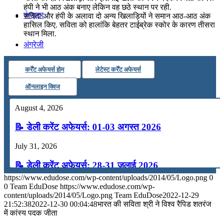
हंपी ने भी आठ अंक बनाए लेकिन वह छठे स्थान पर रही.
कंप्यूटर
सविता और हंपी के अलावा दो अन्य खिलाड़ियों ने समान आठ-आठ अंक
हासिल किए. सविता को हालांकि बेहतर टाईब्रेक स्कोर के कारण तीसरा
स्थान मिला.
अंग्रेजी
कर्रेंट अफेयर्स होम
लेटेस्ट कर्रेंट अफेयर्स
मॉक टेस्ट
ऑनलाइन क्विज
टुडेज जीके
August 4, 2026
📝 डेली करेंट अफेयर्स: 01-03 अगस्त 2026
Menu
Menu
July 31, 2026
📝 डेली करेंट अफेयर्स: 28-31 जुलाई 2026
https://www.edudose.com/wp-content/uploads/2014/05/Logo.png
0
July 28, 2026
0
Team EduDose
https://www.edudose.com/wp-
content/uploads/2014/05/Logo.png
Team EduDose
2022-12-29
📝 डेली करेंट अफेयर्स: 25-27 जुलाई 2026
21:52:38
2022-12-30 00:04:48
भारत की सविता श्री ने विश्व रैपिड शतरंज
में कांस्य पदक जीता