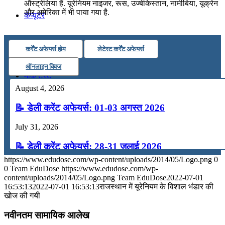
ऑस्ट्रेलिया हैं. यूरेनियम नाइजर, रूस, उज्बेकिस्तान, नामीबिया, यूक्रेन
और अमेरिका में भी पाया गया है.
कंप्यूटर
अंग्रेजी
कर्रेंट अफेयर्स होम
लेटेस्ट कर्रेंट अफेयर्स
ऑनलाइन क्विज
मॉक टेस्ट
August 4, 2026
टुडेज जीके
📝 डेली करेंट अफेयर्स: 01-03 अगस्त 2026
July 31, 2026
Menu
Menu
📝 डेली करेंट अफेयर्स: 28-31 जुलाई 2026
https://www.edudose.com/wp-content/uploads/2014/05/Logo.png
0
July 28, 2026
0
Team EduDose
https://www.edudose.com/wp-
content/uploads/2014/05/Logo.png
Team EduDose
2022-07-01
📝 डेली करेंट अफेयर्स: 25-27 जुलाई 2026
16:53:13
2022-07-01 16:53:13
राजस्थान में यूरेनियम के विशाल भंडार की
खोज की गयी
July 25, 2026
नवीनतम सामायिक आलेख
📝 डेली करेंट अफेयर्स: 22-24 जुलाई 2026