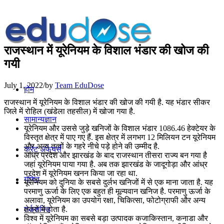
राजस्थान में यूरेनियम के विशाल भंडार की खोज की
गयी
July 1, 2022
/
by
Team EduDose
होम
राजस्थान में यूरेनियम के विशाल भंडार की खोज की गयी है. यह भंडार सीकर
जिले में रोहिल (खंडेला तहसील) में खोजा गया है.
सामान्यज्ञान
यूरेनियम और उससे जुड़े खनिजों के विशाल भंडार 1086.46 हेक्टेयर के
विस्तृत क्षेत्र में पाए गए हैं. इस क्षेत्र में लगभग 12 मिलियन टन यूरेनियम
और अन्य तत्वों के गहरे नीचे पड़े होने की उम्मीद है.
करेंट अफेयर्स
आंध्र प्रदेश और झारखंड के बाद राजस्थान तीसरा राज्य बन गया है
जहां यूरेनियम पाया गया है. अब तक झारखंड के जादूगोड़ा और आंध्र
प्रदेश में यूरेनियम खनन किया जा रहा था.
गणित
यूरेनियम को दुनिया के सबसे दुर्लभ खनिजों में से एक माना जाता है. यह
परमाणु ऊर्जा के लिए एक बहुत ही मूल्यवान खनिज है. परमाणु ऊर्जा के
अलावा, यूरेनियम का उपयोग रक्षा, चिकित्सा, फोटोग्राफी और अन्य
क्षेत्रों में होता है.
तर्कशक्ति
विश्व में यूरेनियम का सबसे बड़ा उत्पादक कजाकिस्तान, कनाडा और