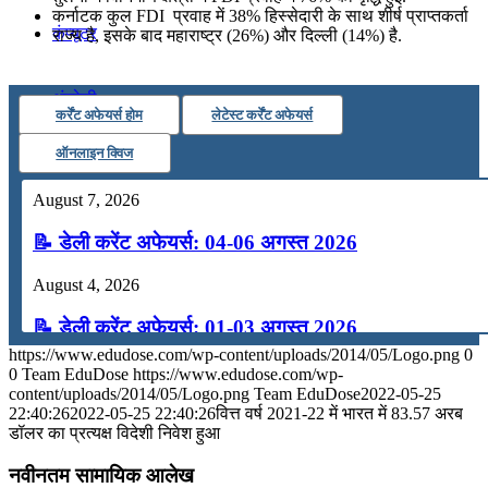
कर्नाटक कुल FDI प्रवाह में 38% हिस्सेदारी के साथ शीर्ष प्राप्तकर्ता
कंप्यूटर
राज्य है, इसके बाद महाराष्ट्र (26%) और दिल्ली (14%) है.
अंग्रेजी
कर्रेंट अफेयर्स होम
लेटेस्ट कर्रेंट अफेयर्स
ऑनलाइन क्विज
मॉक टेस्ट
August 7, 2026
टुडेज जीके
📝 डेली करेंट अफेयर्स: 04-06 अगस्त 2026
August 4, 2026
Menu
Menu
📝 डेली करेंट अफेयर्स: 01-03 अगस्त 2026
https://www.edudose.com/wp-content/uploads/2014/05/Logo.png
0
July 31, 2026
0
Team EduDose
https://www.edudose.com/wp-
content/uploads/2014/05/Logo.png
Team EduDose
2022-05-25
📝 डेली करेंट अफेयर्स: 28-31 जुलाई 2026
22:40:26
2022-05-25 22:40:26
वित्त वर्ष 2021-22 में भारत में 83.57 अरब
डॉलर का प्रत्यक्ष विदेशी निवेश हुआ
July 28, 2026
नवीनतम सामायिक आलेख