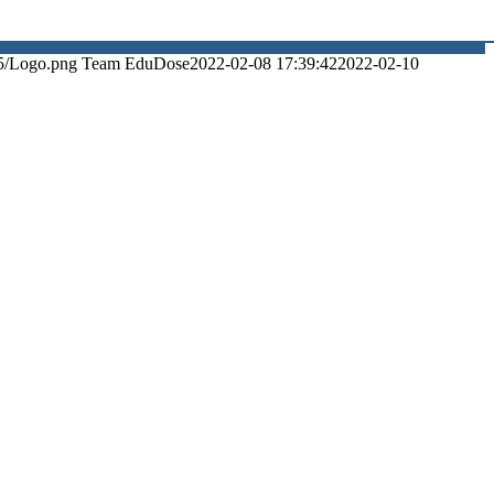
5/Logo.png
Team EduDose
2022-02-08 17:39:42
2022-02-10