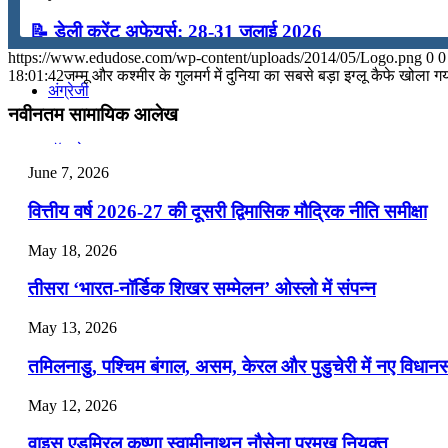
📝 डेली करेंट अफेयर्स: 28-31 जुलाई 2026
कंप्यूटर
https://www.edudose.com/wp-content/uploads/2014/05/Logo.png
0
0
July 28, 2026
18:01:42
जम्मू और कश्मीर के गुलमर्ग में दुनिया का सबसे बड़ा इग्लू कैफे खोला ग
अंग्रेजी
📝 डेली करेंट अफेयर्स: 25-27 जुलाई 2026
नवीनतम सामायिक आलेख
July 25, 2026
मॉक टेस्ट
June 7, 2026
📝 डेली करेंट अफेयर्स: 22-24 जुलाई 2026
वित्तीय वर्ष 2026-27 की दूसरी द्विमासिक मौद्रिक नीति समीक्षा
टुडेज जीके
July 22, 2026
May 18, 2026
📝 डेली करेंट अफेयर्स: 19-21 जुलाई 2026
Menu
Menu
तीसरा ‘भारत-नॉर्डिक शिखर सम्मेलन’ ओस्लो में संपन्न
July 19, 2026
May 13, 2026
📝 डेली करेंट अफेयर्स: 16-18 जुलाई 2026
तमिलनाडु, पश्चिम बंगाल, असम, केरल और पुडुचेरी में नए विधा
July 16, 2026
May 12, 2026
📝 डेली करेंट अफेयर्स: 13-15 जुलाई 2026
वाइस एडमिरल कृष्णा स्वामीनाथन नौसेना प्रमुख नियुक्त