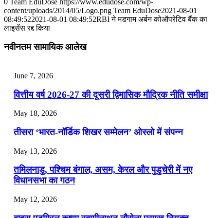
0
Team EduDose
https://www.edudose.com/wp-
content/uploads/2014/05/Logo.png
Team EduDose
2021-08-01
📝 डेली करेंट अफेयर्स: 25-27 जुलाई 2026
08:49:52
2021-08-01 08:49:52
RBI ने मडगाम अर्बन कोऑपरेटिव बैंक का
लाइसेंस रद्द किया
July 25, 2026
नवीनतम सामायिक आलेख
📝 डेली करेंट अफेयर्स: 22-24 जुलाई 2026
July 22, 2026
June 7, 2026
📝 डेली करेंट अफेयर्स: 19-21 जुलाई 2026
वित्तीय वर्ष 2026-27 की दूसरी द्विमासिक मौद्रिक नीति समीक्षा
July 19, 2026
May 18, 2026
📝 डेली करेंट अफेयर्स: 16-18 जुलाई 2026
तीसरा ‘भारत-नॉर्डिक शिखर सम्मेलन’ ओस्लो में संपन्न
July 16, 2026
May 13, 2026
📝 डेली करेंट अफेयर्स: 13-15 जुलाई 2026
तमिलनाडु, पश्चिम बंगाल, असम, केरल और पुडुचेरी में नए
विधानसभा का गठन
May 12, 2026