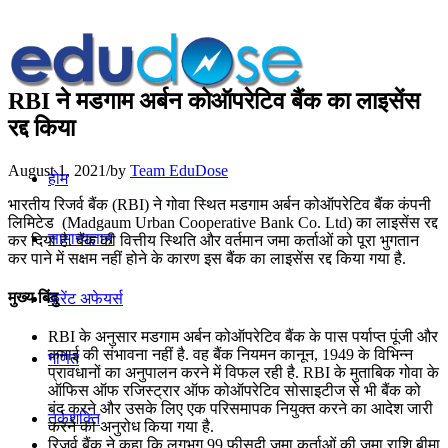
RBI ने मडगाम अर्बन कोऑपरेटिव बैंक का लाइसेंस
रद्द किया
August 1, 2021
/
by
Team EduDose
होम
भारतीय रिजर्व बैंक (RBI) ने गोवा स्थित मडगाम अर्बन कोऑपरेटिव बैंक कंपनी
लिमिटेड (Madgaum Urban Cooperative Bank Co. Ltd) का लाइसेंस रद्द
सामान्यज्ञान
कर दिया है. बैंक की वित्तीय स्थिति और वर्तमान जमा कर्ताओं को पूरा भुगतान
कर पाने में सक्षम नहीं होने के कारण इस बैंक का लाइसेंस रद्द किया गया है.
मुख्य बिंदु
करेंट अफेयर्स
RBI के अनुसार मडगाम अर्बन कोऑपरेटिव बैंक के पास पर्याप्त पूंजी और
कमाई की संभावना नहीं है. वह बैंक नियमन कानून, 1949 के विभिन्न
गणित
प्रावधानों का अनुपालन करने में विफल रही है. RBI के मुताबिक गोवा के
ऑफिस ऑफ रजिस्ट्रार ऑफ कोऑपरेटिव सोसाइटीज से भी बैंक को
बंद करने और उसके लिए एक परिसमापक नियुक्त करने का आदेश जारी
तर्कशक्ति
करने का अनुरोध किया गया है.
रिजर्व बैंक ने कहा कि लगभग 99 फीसदी जमा कर्ताओं की जमा राशि बीमा