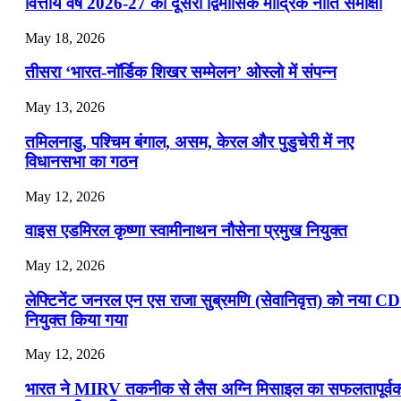
📝 डेली करेंट अफेयर्स: 22-24 जुलाई 2026
वित्तीय वर्ष 2026-27 की दूसरी द्विमासिक मौद्रिक नीति समीक्षा
July 22, 2026
May 18, 2026
📝 डेली करेंट अफेयर्स: 19-21 जुलाई 2026
तीसरा ‘भारत-नॉर्डिक शिखर सम्मेलन’ ओस्लो में संपन्न
July 19, 2026
May 13, 2026
📝 डेली करेंट अफेयर्स: 16-18 जुलाई 2026
तमिलनाडु, पश्चिम बंगाल, असम, केरल और पुडुचेरी में नए
विधानसभा का गठन
May 12, 2026
वाइस एडमिरल कृष्णा स्वामीनाथन नौसेना प्रमुख नियुक्त
May 12, 2026
लेफ्टिनेंट जनरल एन एस राजा सुब्रमणि (सेवानिवृत्त) को नया C
नियुक्त किया गया
May 12, 2026
भारत ने MIRV तकनीक से लैस अग्नि मिसाइल का सफलतापूर्व