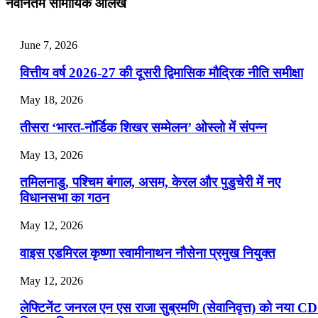
नवीनतम सामायिक आलेख
📝 डेली करेंट अफेयर्स: 25-27 जुलाई 2026
July 25, 2026
June 7, 2026
📝 डेली करेंट अफेयर्स: 22-24 जुलाई 2026
वित्तीय वर्ष 2026-27 की दूसरी द्विमासिक मौद्रिक नीति समीक्षा
July 22, 2026
May 18, 2026
📝 डेली करेंट अफेयर्स: 19-21 जुलाई 2026
तीसरा ‘भारत-नॉर्डिक शिखर सम्मेलन’ ओस्लो में संपन्न
July 19, 2026
May 13, 2026
📝 डेली करेंट अफेयर्स: 16-18 जुलाई 2026
तमिलनाडु, पश्चिम बंगाल, असम, केरल और पुडुचेरी में नए
विधानसभा का गठन
May 12, 2026
वाइस एडमिरल कृष्णा स्वामीनाथन नौसेना प्रमुख नियुक्त
May 12, 2026
लेफ्टिनेंट जनरल एन एस राजा सुब्रमणि (सेवानिवृत्त) को नया C