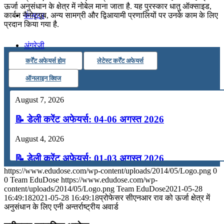
ऊर्जा अनुसंधान के क्षेत्र में नोबेल माना जाता है. यह पुरस्कार धातु ऑक्साइड,
कंप्यूटर
कार्बन नैनोट्यूब, अन्य सामग्री और द्विआयामी प्रणालियों पर उनके काम के लिए
प्रदान किया गया है.
अंग्रेजी
कर्रेंट अफेयर्स होम
लेटेस्ट कर्रेंट अफेयर्स
मॉक टेस्ट
ऑनलाइन क्विज
August 7, 2026
टुडेज जीके
📝 डेली करेंट अफेयर्स: 04-06 अगस्त 2026
Menu
Menu
August 4, 2026
📝 डेली करेंट अफेयर्स: 01-03 अगस्त 2026
https://www.edudose.com/wp-content/uploads/2014/05/Logo.png
0
July 31, 2026
0
Team EduDose
https://www.edudose.com/wp-
content/uploads/2014/05/Logo.png
Team EduDose
2021-05-28
📝 डेली करेंट अफेयर्स: 28-31 जुलाई 2026
16:49:18
2021-05-28 16:49:18
प्रोफेसर सीएनआर राव को ऊर्जा क्षेत्र में
अनुसंधान के लिए एनी अन्तर्राष्ट्रीय अवार्ड
July 28, 2026