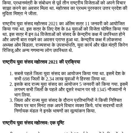
किया. प्रधानमंत्री के संबोधन से पूर्व तीन राष्‍ट्रीय विजेताओं को अपने विचार
साझा करने का अवसर मिला था. महोत्‍सव का प्रथम पुरस्कार उत्तर प्रदेश की
मुदिता मिश्रा ने जीता.
राष्‍ट्रीय युवा संसद महोत्‍सव 2021 का अंतिम सत्र 11 जनवरी को आयोजित
किया गया था. इस सत्र के लिए देश के 84 युवाओं को विजेता घोषित किया गया
था. इस सत्र में इन 84 विजेताओं को संसद के केन्‍द्रीय कक्ष में उपस्थित होने
और अपनी बात रखने का अवसर प्राप्‍त हुआ था. केन्‍द्रीय कक्ष में लोकसभा
अध्‍यक्ष ओम बिडला, राज्‍यसभा के उपसभापति, युवा कार्य और खेल मंत्री किरेन
रिजिजू और अन्‍य गणमान्‍य लोग उपस्थित थे.
राष्‍ट्रीय युवा संसद महोत्‍सव 2021 की प्रक्रिया
सबसे पहले जिला युवा संसद का आयोजन किया गया था. इसमें देश के
सभी 698 जिलों के 2.34 लाख युवाओं ने हिस्‍सा लिया था.
इसके बाद राज्‍य युवा संसद का आयोजन 5 जनवरी को किया गया. इसमें
लगभग सभी जिलों के पहले और दूसरे स्‍थान पर रहे 1345 नौजवानों ने
भाग लिया.
जिला और राज्‍य युवा संसद के दौरान प्रतिभागियों ने किसी निश्चित
विषय पर चार मिनट तक अपने विचार व्‍यक्‍त किये. पांच सदस्‍यों वाले
निर्णायक मंडल ने इनके भाषणों का मूल्‍यांकन किया.
राष्‍ट्रीय युवा संसद महोत्‍सव: एक दृष्टि