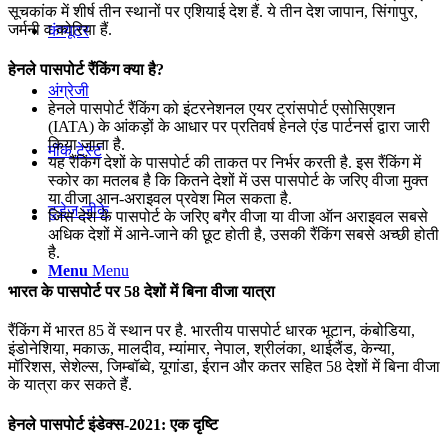
सूचकांक में शीर्ष तीन स्थानों पर एशियाई देश हैं. ये तीन देश जापान, सिंगापुर,
जर्मनी व कोरिया हैं.
कंप्यूटर
हेनले पासपोर्ट रैंकिंग क्या है?
अंग्रेजी
हेनले पासपोर्ट रैंकिंग को इंटरनेशनल एयर ट्रांसपोर्ट एसोसिएशन
(IATA) के आंकड़ों के आधार पर प्रतिवर्ष हेनले एंड पार्टनर्स द्वारा जारी
किया जाता है.
मॉक टेस्ट
यह रैंकिंग देशों के पासपोर्ट की ताकत पर निर्भर करती है. इस रैंकिंग में
स्कोर का मतलब है कि कितने देशों में उस पासपोर्ट के जरिए वीजा मुक्त
या वीजा आन-अराइवल प्रवेश मिल सकता है.
टुडेज जीके
जिस देश के पासपोर्ट के जरिए बगैर वीजा या वीजा ऑन अराइवल सबसे
अधिक देशों में आने-जाने की छूट होती है, उसकी रैंकिंग सबसे अच्छी होती
है.
Menu
Menu
भारत के पासपोर्ट पर 58 देशों में बिना वीजा यात्रा
रैंकिंग में भारत 85 वें स्थान पर है. भारतीय पासपोर्ट धारक भूटान, कंबोडिया,
इंडोनेशिया, मकाऊ, मालदीव, म्यांमार, नेपाल, श्रीलंका, थाईलैंड, केन्या,
मॉरिशस, सेशेल्स, जिम्बॉब्वे, यूगांडा, ईरान और कतर सहित 58 देशों में बिना वीजा
के यात्रा कर सकते हैं.
हेनले पासपोर्ट इंडेक्‍स-2021: एक दृष्टि