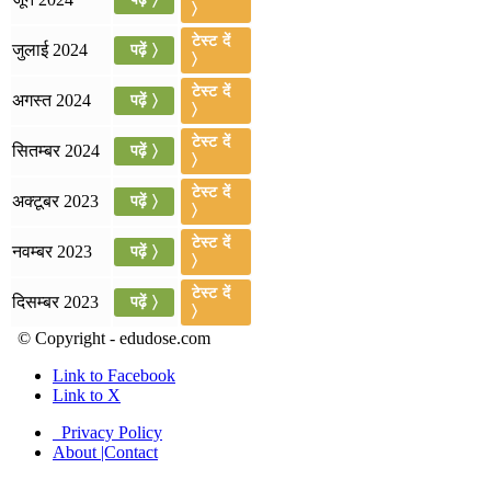
〉
July 19, 2026
टेस्ट दें
जुलाई 2024
पढ़ें 〉
📝 डेली करेंट अफेयर्स: 16-18 जुलाई 2026
〉
टेस्ट दें
अगस्त 2024
पढ़ें 〉
〉
टेस्ट दें
सितम्बर 2024
पढ़ें 〉
〉
टेस्ट दें
अक्टूबर 2023
पढ़ें 〉
〉
टेस्ट दें
नवम्बर 2023
पढ़ें 〉
〉
टेस्ट दें
दिसम्बर 2023
पढ़ें 〉
〉
© Copyright - edudose.com
Link to Facebook
Link to X
Privacy Policy
About |Contact