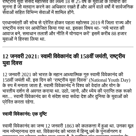
राष्‍ट्रीय युवा संसद महोत्‍सव का लक्ष्‍य 18 से 25 वर्ष के युवाओं के विचारों को
सुनना है जो मतदान करने का अधिकार रखते हैं और आने वाले वर्षो में सार्वजनिक
सेवाओं सहित विभिन्‍न सेवाओं में शामिल होंगे.
प्रधानमंत्री की सोच से प्रेरित होकर पहला महोत्‍सव 2019 में जिला राज्‍य और
राष्‍ट्रीय स्‍तर पर आयोजित किया गया था. इसका विषय था- ‘नये भारत की
आवाज बने, समाधान तलाशें और नीति में योगदान करें’ इसमें करीब 88 हजार
युवाओं ने हिस्‍सा लिया था.
12 जनवरी 2021: स्वामी विवेकानंद की 158वीं जयंती, राष्ट्रीय
युवा दिवस
12 जनवरी 2021 को भारत के महान आध्‍यात्मिक गुरु स्वामी विवेकानंद की
158वीं जयंती थी. इस दिन को ‘राष्ट्रीय युवा दिवस’ (National Youth Day)
के रुप में मनाता जाता है. स्‍वामी विवेकानंद ने विश्व को वेदांत और योग के
भारतीय दर्शन से अवगत कराया था. उठो, जागो, और ध्येय की प्राप्ति तक रूको
मत… स्वामी विवेकानंद का ये संदेश सदा सर्वदा देश और दुनिया के युवाओं को
प्रेरित करता रहेगा.
स्वामी विवेकानंद: एक दृष्टि
स्वामी विवेकानंद का जन्म 12 जनवरी 1863 को कलकत्ता में हुआ था. उनका मूल
नाम नरेन्द्रनाथ दत्त था. विवेकानंद को भारत में हिन्दू धर्म के पुनर्जागरण व