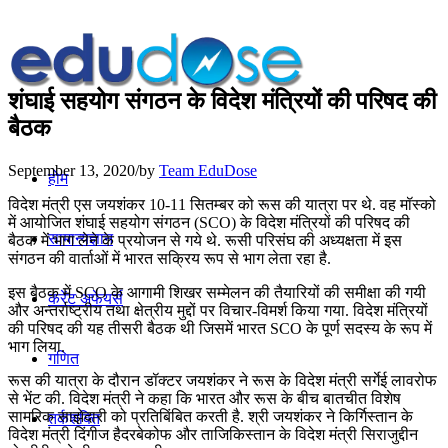
शंघाई सहयोग संगठन के विदेश मंत्रियों की परिषद की
बैठक
September 13, 2020
/
by
Team EduDose
होम
विदेश मंत्री एस जयशंकर 10-11 सितम्बर को रूस की यात्रा पर थे. वह मॉस्‍को
में आयोजित शंघाई सहयोग संगठन (SCO) के विदेश मंत्रियों की परिषद की
सामान्यज्ञान
बैठक में भाग लेने के प्रयोजन से गये थे. रूसी परिसंघ की अध्‍यक्षता में इस
संगठन की वार्ताओं में भारत सक्रिय रूप से भाग लेता रहा है.
इस बैठक में SCO के आगामी शिखर सम्‍मेलन की तैयारियों की समीक्षा की गयी
करेंट अफेयर्स
और अन्तर्राष्ट्रीय तथा क्षेत्रीय मुद्दों पर विचार-विमर्श किया गया. विदेश मंत्रियों
की परिषद की यह तीसरी बैठक थी जिसमें भारत SCO के पूर्ण सदस्‍य के रूप में
भाग लिया.
गणित
रूस की यात्रा के दौरान डॉक्‍टर जयशंकर ने रूस के विदेश मंत्री सर्गेई लावरोफ
से भेंट की. विदेश मंत्री ने कहा कि‍ भारत और रूस के बीच बातचीत विशेष
सामरिक साझेदारी को प्रतिबिंबित करती है. श्री जयशंकर ने किर्गिस्‍तान के
तर्कशक्ति
विदेश मंत्री दिंगीज हैदरबेकोफ और ताजिकिस्‍तान के विदेश मंत्री सिराजुद्दीन