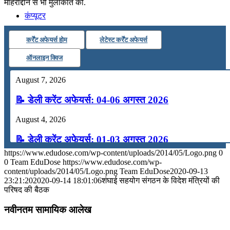
मोहरीद्दीन से भी मुलाकात की.
कंप्यूटर
कर्रेंट अफेयर्स होम
लेटेस्ट कर्रेंट अफेयर्स
अंग्रेजी
ऑनलाइन क्विज
मॉक टेस्ट
August 7, 2026
📝 डेली करेंट अफेयर्स: 04-06 अगस्त 2026
टुडेज जीके
August 4, 2026
📝 डेली करेंट अफेयर्स: 01-03 अगस्त 2026
Menu
Menu
https://www.edudose.com/wp-content/uploads/2014/05/Logo.png
0
July 31, 2026
0
Team EduDose
https://www.edudose.com/wp-
content/uploads/2014/05/Logo.png
Team EduDose
2020-09-13
📝 डेली करेंट अफेयर्स: 28-31 जुलाई 2026
23:21:20
2020-09-14 18:01:06
शंघाई सहयोग संगठन के विदेश मंत्रियों की
परिषद की बैठक
July 28, 2026
नवीनतम सामायिक आलेख
📝 डेली करेंट अफेयर्स: 25-27 जुलाई 2026