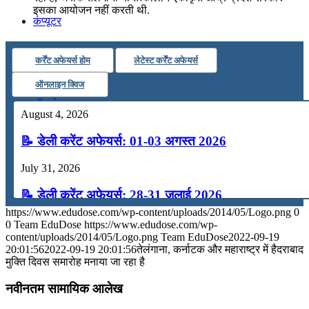
इसका आयोजन नहीं करती थी.
कंप्यूटर
कर्रेंट अफेयर्स होम
लेटेस्ट कर्रेंट अफेयर्स
अंग्रेजी
ऑनलाइन क्विज
मॉक टेस्ट
August 4, 2026
📝 डेली करेंट अफेयर्स: 01-03 अगस्त 2026
टुडेज जीके
July 31, 2026
Menu
Menu
📝 डेली करेंट अफेयर्स: 28-31 जुलाई 2026
https://www.edudose.com/wp-content/uploads/2014/05/Logo.png
0
July 28, 2026
0
Team EduDose
https://www.edudose.com/wp-
content/uploads/2014/05/Logo.png
Team EduDose
2022-09-19
📝 डेली करेंट अफेयर्स: 25-27 जुलाई 2026
20:01:56
2022-09-19 20:01:56
तेलंगाना, कर्नाटक और महाराष्ट्र में हैदराबाद
मुक्ति दिवस समारोह मनाया जा रहा है
July 25, 2026
नवीनतम सामायिक आलेख
📝 डेली करेंट अफेयर्स: 22-24 जुलाई 2026