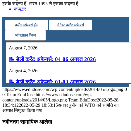
इसके सदस्य हैं. भारत 1995 से इसका सदस्य है.
कंप्यूटर
कर्रेंट अफेयर्स होम
लेटेस्ट कर्रेंट अफेयर्स
अंग्रेजी
ऑनलाइन क्विज
मॉक टेस्ट
August 7, 2026
📝 डेली करेंट अफेयर्स: 04-06 अगस्त 2026
टुडेज जीके
August 4, 2026
Menu
Menu
📝 डेली करेंट अफेयर्स: 01-03 अगस्त 2026
https://www.edudose.com/wp-content/uploads/2014/05/Logo.png
0
July 31, 2026
0
Team EduDose
https://www.edudose.com/wp-
content/uploads/2014/05/Logo.png
Team EduDose
2022-05-28
📝 डेली करेंट अफेयर्स: 28-31 जुलाई 2026
18:34:12
2022-05-29 18:53:15
अनवर हुसैन को WTO की समिति का
अध्यक्ष नियुक्त किया गया
July 28, 2026
नवीनतम सामायिक आलेख
📝 डेली करेंट अफेयर्स: 25-27 जुलाई 2026