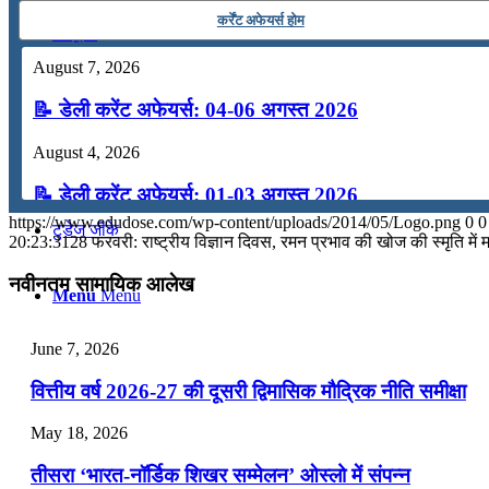
कर्रेंट अफेयर्स होम
कंप्यूटर
August 7, 2026
अंग्रेजी
📝 डेली करेंट अफेयर्स: 04-06 अगस्त 2026
August 4, 2026
मॉक टेस्ट
📝 डेली करेंट अफेयर्स: 01-03 अगस्त 2026
https://www.edudose.com/wp-content/uploads/2014/05/Logo.png
0
0
टुडेज जीके
July 31, 2026
20:23:31
28 फरवरी: राष्ट्रीय विज्ञान दिवस, रमन प्रभाव की खोज की स्‍मृति में 
📝 डेली करेंट अफेयर्स: 28-31 जुलाई 2026
नवीनतम सामायिक आलेख
Menu
Menu
July 28, 2026
June 7, 2026
📝 डेली करेंट अफेयर्स: 25-27 जुलाई 2026
वित्तीय वर्ष 2026-27 की दूसरी द्विमासिक मौद्रिक नीति समीक्षा
July 25, 2026
May 18, 2026
📝 डेली करेंट अफेयर्स: 22-24 जुलाई 2026
तीसरा ‘भारत-नॉर्डिक शिखर सम्मेलन’ ओस्लो में संपन्न