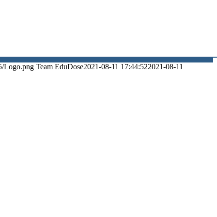
5/Logo.png
Team EduDose
2021-08-11 17:44:52
2021-08-11