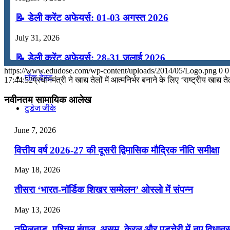
कंप्यूटर
📝 डेली करेंट अफेयर्स: 01-03 अगस्त 2026
July 31, 2026
अंग्रेजी
📝 डेली करेंट अफेयर्स: 28-31 जुलाई 2026
https://www.edudose.com/wp-content/uploads/2014/05/Logo.png
0
0
मॉक टेस्ट
July 28, 2026
17:44:52
प्रधानमंत्री ने खाद्य तेलों में आत्मनिर्भर बनाने के लिए ‘राष्ट्रीय खाद
📝 डेली करेंट अफेयर्स: 25-27 जुलाई 2026
नवीनतम सामायिक आलेख
टुडेज जीके
July 25, 2026
June 7, 2026
📝 डेली करेंट अफेयर्स: 22-24 जुलाई 2026
Menu
Menu
वित्तीय वर्ष 2026-27 की दूसरी द्विमासिक मौद्रिक नीति समीक्षा
July 22, 2026
May 18, 2026
📝 डेली करेंट अफेयर्स: 19-21 जुलाई 2026
तीसरा ‘भारत-नॉर्डिक शिखर सम्मेलन’ ओस्लो में संपन्न
July 19, 2026
May 13, 2026
📝 डेली करेंट अफेयर्स: 16-18 जुलाई 2026
तमिलनाडु, पश्चिम बंगाल, असम, केरल और पुडुचेरी में नए विधा