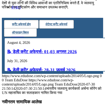
देशों से युवा लोगों की विविध आवाजों का प्रतिनिधित्व करते हैं. वे जलवायु
कंप्यूटर
परिवर्तन पर दृष्टिकोण और समाधान उपलब्ध कराएंगे.
अंग्रेजी
कर्रेंट अफेयर्स होम
लेटेस्ट कर्रेंट अफेयर्स
ऑनलाइन क्विज
मॉक टेस्ट
August 4, 2026
टुडेज जीके
📝 डेली करेंट अफेयर्स: 01-03 अगस्त 2026
July 31, 2026
Menu
Menu
📝 डेली करेंट अफेयर्स: 28-31 जुलाई 2026
https://www.edudose.com/wp-content/uploads/2014/05/Logo.png
0
July 28, 2026
0
Team EduDose
https://www.edudose.com/wp-
content/uploads/2014/05/Logo.png
Team EduDose
2020-07-30
📝 डेली करेंट अफेयर्स: 25-27 जुलाई 2026
21:50:14
2020-07-30 21:50:14
भारतीय जलवायु कार्यकर्ता अर्चना सोरेंग को
UN महासचिव का सलाहकार नामित किया गया
July 25, 2026
नवीनतम सामायिक आलेख