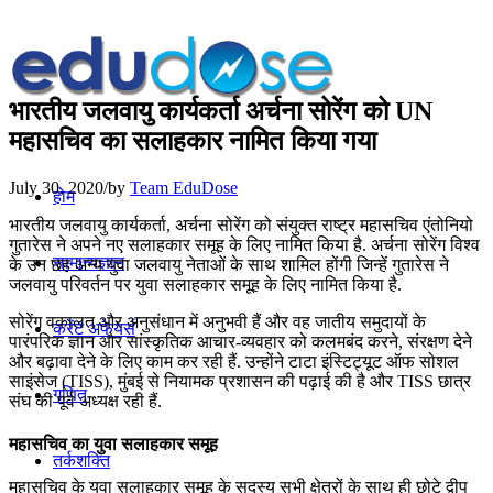
भारतीय जलवायु कार्यकर्ता अर्चना सोरेंग को UN
महासचिव का सलाहकार नामित किया गया
July 30, 2020
/
by
Team EduDose
होम
भारतीय जलवायु कार्यकर्ता, अर्चना सोरेंग को संयुक्त राष्ट्र महासचिव एंतोनियो
गुतारेस ने अपने नए सलाहकार समूह के लिए नामित किया है. अर्चना सोरेंग विश्व
सामान्यज्ञान
के उन छह अन्य युवा जलवायु नेताओं के साथ शामिल होंगी जिन्हें गुतारेस ने
जलवायु परिवर्तन पर युवा सलाहकार समूह के लिए नामित किया है.
सोरेंग वकालत और अनुसंधान में अनुभवी हैं और वह जातीय समुदायों के
करेंट अफेयर्स
पारंपरिक ज्ञान और सांस्कृतिक आचार-व्यवहार को कलमबंद करने, संरक्षण देने
और बढ़ावा देने के लिए काम कर रही हैं. उन्होंने टाटा इंस्टिट्यूट ऑफ सोशल
साइंसेज (TISS), मुंबई से नियामक प्रशासन की पढ़ाई की है और TISS छात्र
गणित
संघ की पूर्व अध्यक्ष रही हैं.
महासचिव का युवा सलाहकार समूह
तर्कशक्ति
महासचिव के युवा सलाहकार समूह के सदस्य सभी क्षेत्रों के साथ ही छोटे द्वीप