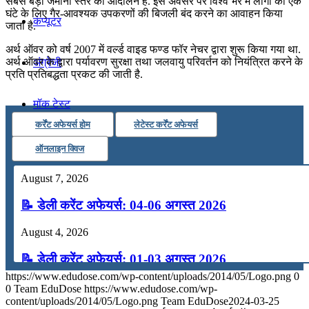
सबसे बड़ा जमीनी स्तर का आंदोलन है. इस अवसर पर विश्व भर में लोगों को एक
घंटे के लिए गैर-आवश्यक उपकरणों की बिजली बंद करने का आवाहन किया
कंप्यूटर
जाता है.
अर्थ ऑवर को वर्ष 2007 में वर्ल्ड वाइड फण्ड फॉर नेचर द्वारा शुरू किया गया था.
अर्थ ऑवर के द्वारा पर्यावरण सुरक्षा तथा जलवायु परिवर्तन को नियंत्रित करने के
अंग्रेजी
प्रति प्रतिबद्धता प्रकट की जाती है.
मॉक टेस्ट
कर्रेंट अफेयर्स होम
लेटेस्ट कर्रेंट अफेयर्स
टुडेज जीके
ऑनलाइन क्विज
August 7, 2026
Menu
Menu
📝 डेली करेंट अफेयर्स: 04-06 अगस्त 2026
August 4, 2026
📝 डेली करेंट अफेयर्स: 01-03 अगस्त 2026
https://www.edudose.com/wp-content/uploads/2014/05/Logo.png
0
July 31, 2026
0
Team EduDose
https://www.edudose.com/wp-
content/uploads/2014/05/Logo.png
Team EduDose
2024-03-25