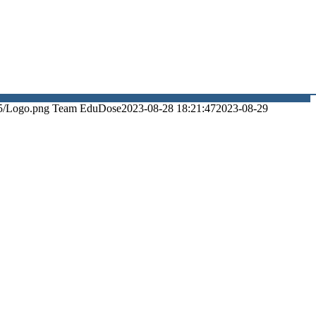
5/Logo.png
Team EduDose
2023-08-28 18:21:47
2023-08-29