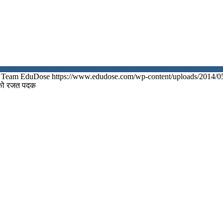
Team EduDose
https://www.edudose.com/wp-content/uploads/2014/0
ीम को रजत पदक