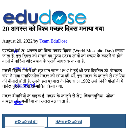
20 अगस्त को विश्व मच्छर दिवस मनाया गया
August 20, 2022
/
by
Team EduDose
प्रत्येक वर्ष 20 अगस्त को विश्व मच्छर दिवस (World Mosquito Day) मनाया
होम
जाता है. इस दिवस को मनाने का मुख्य उद्देश्य लोगों को मच्छर के काटने से होने
वाली बीमारियों और बचाव के प्रति जागरूक करना है.
सामान्यज्ञान
मच्छर दिवस मनाने की शुरुआत साल 1897 में हुई थी जब ब्रिटिश डॉ. रोनाल्ड
रॉस ने मादा एनाफिलीज मच्छर की खोज की थी. इस मच्छर के काटने से मलेरिया
की बीमारी होती है. उनके इस प्रयास के लिए साल 1902 उन्हें फिजियोलॉजी में
करेंट अफेयर्स
नोबेल पुरस्कार से सम्मानित किया गया.
मच्छर बीमारियों के वाहक है. मच्छर के काटने से डेंगू, चिकनगुनिया, ज़ीका
वायरस और मलेरिया का खतरा बढ़ जाता है.
गणित
तर्कशक्ति
कर्रेंट अफेयर्स होम
लेटेस्ट कर्रेंट अफेयर्स