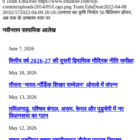
0
Team EduDose
https://www.edudose.com/wp-
content/uploads/2014/05/Logo.png
Team EduDose
2022-04-08
📝 डेली करेंट अफेयर्स: 25-27 जुलाई 2026
20:02:57
2022-04-09 20:18:18
भारत का कृषि निर्यात 50 बिलियन डॉलर,
अब तक के उच्चतम स्तर पर
July 25, 2026
नवीनतम सामायिक आलेख
📝 डेली करेंट अफेयर्स: 22-24 जुलाई 2026
July 22, 2026
June 7, 2026
📝 डेली करेंट अफेयर्स: 19-21 जुलाई 2026
वित्तीय वर्ष 2026-27 की दूसरी द्विमासिक मौद्रिक नीति समीक्षा
July 19, 2026
May 18, 2026
📝 डेली करेंट अफेयर्स: 16-18 जुलाई 2026
तीसरा ‘भारत-नॉर्डिक शिखर सम्मेलन’ ओस्लो में संपन्न
July 16, 2026
May 13, 2026
📝 डेली करेंट अफेयर्स: 13-15 जुलाई 2026
तमिलनाडु, पश्चिम बंगाल, असम, केरल और पुडुचेरी में नए
विधानसभा का गठन
May 12, 2026