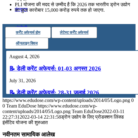
PLI योजना की मदद से उम्मीद है कि 2026 तक भारतीय ड्रोन उद्योग
कंप्यूटर
का कुल कारोबार 15,000 करोड़ रुपये तक हो जाएगा.
अंग्रेजी
कर्रेंट अफेयर्स होम
लेटेस्ट कर्रेंट अफेयर्स
ऑनलाइन क्विज
मॉक टेस्ट
August 4, 2026
टुडेज जीके
📝 डेली करेंट अफेयर्स: 01-03 अगस्त 2026
July 31, 2026
Menu
Menu
📝 डेली करेंट अफेयर्स: 28-31 जुलाई 2026
https://www.edudose.com/wp-content/uploads/2014/05/Logo.png
0
July 28, 2026
0
Team EduDose
https://www.edudose.com/wp-
content/uploads/2014/05/Logo.png
Team EduDose
2022-03-11
📝 डेली करेंट अफेयर्स: 25-27 जुलाई 2026
22:27:31
2022-03-14 22:31:58
ड्रोन उद्योग के लिए प्रोडक्शन लिंक्ड
इंसेंटिव योजना की शुरुआत
July 25, 2026
नवीनतम सामायिक आलेख