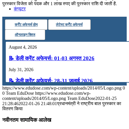
पुरस्कार विजेता को पदक और 1 लाख रुपए की पुरस्कार राशि दी जाती है.
कंप्यूटर
कर्रेंट अफेयर्स होम
लेटेस्ट कर्रेंट अफेयर्स
अंग्रेजी
ऑनलाइन क्विज
मॉक टेस्ट
August 4, 2026
📝 डेली करेंट अफेयर्स: 01-03 अगस्त 2026
टुडेज जीके
July 31, 2026
Menu
Menu
📝 डेली करेंट अफेयर्स: 28-31 जुलाई 2026
https://www.edudose.com/wp-content/uploads/2014/05/Logo.png
0
July 28, 2026
0
Team EduDose
https://www.edudose.com/wp-
content/uploads/2014/05/Logo.png
Team EduDose
2022-01-25
📝 डेली करेंट अफेयर्स: 25-27 जुलाई 2026
21:28:46
2022-01-26 21:48:01
प्रधानमंत्री ने राष्ट्रीय बाल पुरस्कार का
वितरण किया
July 25, 2026
नवीनतम सामायिक आलेख
📝 डेली करेंट अफेयर्स: 22-24 जुलाई 2026