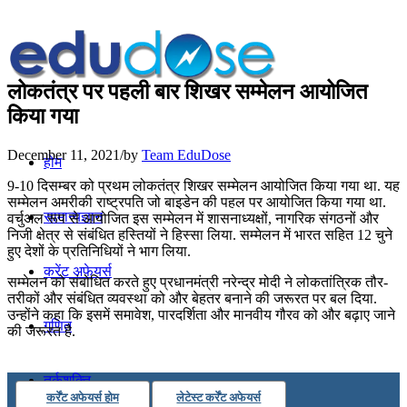
लोकतंत्र पर पहली बार शिखर सम्मेलन आयोजित
किया गया
December 11, 2021
/
by
Team EduDose
होम
9-10 दिसम्बर को प्रथम लोकतंत्र शिखर सम्मेलन आयोजित किया गया था. यह
सम्मेलन अमरीकी राष्ट्रपति जो बाइडेन की पहल पर आयोजित किया गया था.
सामान्यज्ञान
वर्चुअल रूप से आयोजित इस सम्‍मेलन में शासनाध्‍यक्षों, नागरिक संगठनों और
निजी क्षेत्र से संबंधित हस्‍तियों ने हिस्‍सा लिया. सम्‍मेलन में भारत सहित 12 चुने
हुए देशों के प्रतिनिधियों ने भाग लिया.
करेंट अफेयर्स
सम्‍मेलन को संबोधित करते हुए प्रधानमंत्री नरेन्‍द्र मोदी ने लोकतांत्रिक तौर-
तरीकों और संबंधित व्‍यवस्‍था को और बेहतर बनाने की जरूरत पर बल दिया.
उन्‍होंने कहा कि इसमें समावेश, पारदर्शिता और मानवीय गौरव को और बढ़ाए जाने
गणित
की जरूरत है.
तर्कशक्ति
कर्रेंट अफेयर्स होम
लेटेस्ट कर्रेंट अफेयर्स