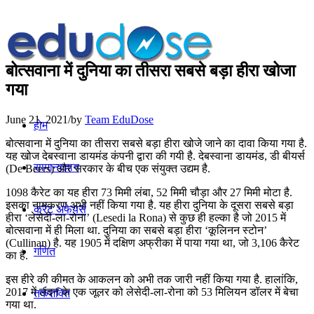
बोत्सवाना में दुनिया का तीसरा सबसे बड़ा हीरा खोजा
गया
June 21, 2021
/
by
Team EduDose
होम
बोत्सवाना में दुनिया का तीसरा सबसे बड़ा हीरा खोजे जाने का दावा किया गया है.
यह खोज देबस्वाना डायमंड कंपनी द्वारा की गयी है. देबस्वाना डायमंड, डी बीयर्स
सामान्यज्ञान
(De Beers) और सरकार के बीच एक संयुक्त उद्यम है.
1098 कैरेट का यह हीरा 73 मिमी लंबा, 52 मिमी चौड़ा और 27 मिमी मोटा है.
इसका नामकरण अभी नहीं किया गया है. यह हीरा दुनिया के दूसरा सबसे बड़ा
करेंट अफेयर्स
हीरा ‘लेसेदी-ला-रोना’ (Lesedi la Rona) से कुछ ही हल्का है जो 2015 में
बोत्सवाना में ही मिला था. दुनिया का सबसे बड़ा हीरा ‘कूलिनन स्टोन’
(Cullinan) है. यह 1905 में दक्षिण अफ्रीका में पाया गया था, जो 3,106 कैरेट
गणित
का है.
इस हीरे की कीमत के आकलन को अभी तक जारी नहीं किया गया है. हालांकि,
2017 में लंदन के एक जूलर को लेसेदी-ला-रोना को 53 मिलियन डॉलर में बेचा
तर्कशक्ति
गया था.