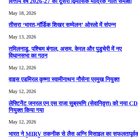
📝 डेली करेंट अफेयर्स: 19-21 जुलाई 2026
वित्तीय वर्ष 2026-27 की दूसरी द्विमासिक मौद्रिक नीति समीक्षा
July 19, 2026
May 18, 2026
📝 डेली करेंट अफेयर्स: 16-18 जुलाई 2026
तीसरा ‘भारत-नॉर्डिक शिखर सम्मेलन’ ओस्लो में संपन्न
July 16, 2026
May 13, 2026
📝 डेली करेंट अफेयर्स: 13-15 जुलाई 2026
तमिलनाडु, पश्चिम बंगाल, असम, केरल और पुडुचेरी में नए
विधानसभा का गठन
May 12, 2026
वाइस एडमिरल कृष्णा स्वामीनाथन नौसेना प्रमुख नियुक्त
May 12, 2026
लेफ्टिनेंट जनरल एन एस राजा सुब्रमणि (सेवानिवृत्त) को नया C
नियुक्त किया गया
May 12, 2026
भारत ने MIRV तकनीक से लैस अग्नि मिसाइल का सफलतापूर्व