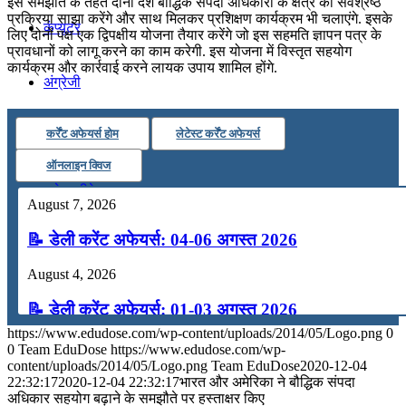
इस समझौते के तहत दोनों देश बौद्धिक संपदा अधिकारों के क्षेत्र की सर्वश्रेष्ठ
प्रक्रिया साझा करेंगे और साथ मिलकर प्रशिक्षण कार्यक्रम भी चलाएंगे. इसके
कंप्यूटर
लिए दोनों पक्ष एक द्विपक्षीय योजना तैयार करेंगे जो इस सहमति ज्ञापन पत्र के
प्रावधानों को लागू करने का काम करेगी. इस योजना में विस्तृत सहयोग
कार्यक्रम और कार्रवाई करने लायक उपाय शामिल होंगे.
अंग्रेजी
कर्रेंट अफेयर्स होम
लेटेस्ट कर्रेंट अफेयर्स
मॉक टेस्ट
ऑनलाइन क्विज
टुडेज जीके
August 7, 2026
📝 डेली करेंट अफेयर्स: 04-06 अगस्त 2026
Menu
Menu
August 4, 2026
📝 डेली करेंट अफेयर्स: 01-03 अगस्त 2026
https://www.edudose.com/wp-content/uploads/2014/05/Logo.png
0
July 31, 2026
0
Team EduDose
https://www.edudose.com/wp-
content/uploads/2014/05/Logo.png
Team EduDose
2020-12-04
📝 डेली करेंट अफेयर्स: 28-31 जुलाई 2026
22:32:17
2020-12-04 22:32:17
भारत और अमेरिका ने बौद्धिक संपदा
अधिकार सहयोग बढ़ाने के समझौते पर हस्ताक्षर किए