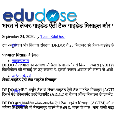
भारत ने लेजर-गाइडेड ऐंटी टैंक गाइडेड मिसाइल और ‘
September 24, 2020
/
by
Team EduDose
रक्षा अनुसंधान और विकास संगठन (DRDO) ने 23 सितम्बर को लेजर-गाइडेड 
होम
‘अभ्‍यास’ मिसाइल वेहिकल
सामान्यज्ञान
DRDO ने अभ्‍यास का परीक्षण ओडिसा के बालासोर से किया. अभ्‍यास (ABHYAS)
किलोमीटर की ऊंचाई पर उड़ सकता है. इसकी रफ्तार आवाज की रफ्तार से आधी है
करेंट अफेयर्स
लेजर-गाइडेड ऐंटी टैंक गाइडेड मिसाइल
DRDO ने MBT अर्जुन टैंक से लेजर-गाइडेड ऐंटी टैंक गाइडेड मिसाइल (AGTM) 
गणित
रिसर्च ऐंड डेवलपमेंट इस्‍टैब्लिशमेंट (ARDE) के कैनन लॉन्‍ड मिसाइल डेवलपमेंट 
DRDO द्वारा विकसित लेजर-गाइडेड ऐंटी टैंक गाइडेड मिसाइल (AGTM) को कई प्‍लैट
तर्कशक्ति
भविष्‍य के टैंक्‍स को भी नेस्‍तनाबूद करने में सक्षम है. भारत के पास ‘नाग’ जै