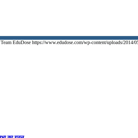
Team EduDose
https://www.edudose.com/wp-content/uploads/2014/0
नसभा का गठन