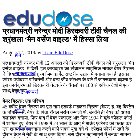
प्रधानमंत्री नरेन्‍द्र मोदी डिस्‍कवरी टीवी चैनल की
श्रृंखला ‘मैन वर्सेज वाइल्‍ड’ में हिस्सा लिया
August 12, 2019
/
by
Team EduDose
होम
प्रधानमंत्री नरेन्‍द्र मोदी 12 अगस्त को डिस्‍कवरी टीवी चैनल की श्रृंखला ‘मैन
वर्सेज वाइल्‍ड’ में दिखें. इस कार्यक्रम का संचालन साहसि‍क नायक बेयर ग्रिल्‍स
सामान्यज्ञान
ने किया है. यह कार्यक्रम जिम कार्बेट राष्‍ट्रीय उद्यान में बनाया गया है. इसका
उद्देश्य पर्यावरण परिवर्तनों और वन्‍य जीव संरक्षण के बारे में जागरूकता बढ़ाना है.
इस कार्यक्रम को डिस्‍कवरी नेटवर्क के चैनलों पर 180 से अधिक देशों में एक
साथ देखा गया.
करेंट अफेयर्स
बेयर ग्रिल्‍स: एक परिचय
45 वर्षीय बेयर ग्रिल्‍स का पूरा नाम एडवर्ड माइकल ग्रिल्स (बेयर) है. वह ब्रिटेन
गणित
के नागरिक हैं. बेयर के पिता रॉयल मरीन कमांडो थे. उन्होंने ही बेयर को अच्छा
क्लाइंबर बनाया. फिर बाद में बेयर स्काउट और फिर 1994 में यूके स्पेशल फोर्स
में शामिल हुए. बेयर ने 1998 में 23 साल के आयु में माउंट एवरेस्ट को फतह कर
उस समय यह कारनामा करने वाले सबसे युवा बने थे. स्पेशल फोर्स में रहने के
तर्कशक्ति
दौरान बेयर ने नेवी के साथ काम किया. उस दौरान महासागरों में उनका सामना