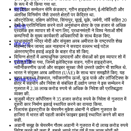
के रूप में भी किया गया था.
कंप्यूटर
यह शिखर सम्मेलन सेमि कंडक्टर, ग्रीन हाइड्रोजन, ई-मोबिलिटी और
अंतरिक्ष विनिर्माण जैसे उभरते क्षेत्रों पर केंद्रित था.
ऑस्ट्रेलिया, दक्षिण कोरिया, सिंगापुर, यूएई, यूके, जर्मनी, नॉर्वे सहित 20
देशों के प्रतिनिधित्व करने वाले अनुसंधान क्षेत्र के एक हजार से अधिक
अंग्रेजी
प्रदर्शक इस व्यापार शो में भाग लिए. प्रधानमंत्री ने विश्‍व नेताओं शीर्ष
कम्‍पनियों के मुख्‍य कार्यकारी अधिकारियों के साथ बैठक किए.
प्रधानमंत्री नरेंद्र मोदी और संयुक्‍त अरब अमीरात के राष्‍ट्रपति शेख
मॉक टेस्ट
मोहम्‍मद बिन जायद अल नाहयान ने सरदार वल्‍लभ भाई पटेल
अंतरराष्‍ट्रीय हवाई अड्डे के बाहर रोड शो किए.
विभिन्न क्षेत्रों में अत्याधुनिक उत्पादनों और सेवाओं को इस व्यापार शो में
टुडेज जीके
प्रस्तुत किया गया, जिनमें इलेक्ट्रिक वाहन, ग्रीन हाइड्रोजन,
नवीनीकरणीय ऊर्जा और साइबर सुरक्षा जैसे उभरते उद्योग भी शामिल थे.
भारत ने संयुक्‍त अरब अमीरात (UAE) के साथ चार समझौते किए. यह
नूतन स्‍वास्‍थ्‍य देखभाल, नवीकरणीय ऊर्जा, फूड पार्क और लॉजिटिक्‍स के
Menu
Menu
क्षेत्र में सहयोग और निवेश से संबंध‍ित हैं.उद्योग जगत ने इस सम्‍मेलन में
गुजरात में 2.38 लाख करोड रुपये से अधिक के निवेश की प्रतिबद्धता
व्‍यक्‍त की.
सुजुकी मोटर कॉर्पोरेशन ने 35 हजार करोड रुपये के निवेश से गुजरात में
दूसरी कार निर्माण इकाई स्‍थापित करने का वायदा किया.
रिलायंस इंडस्‍ट्रीज के चेयरमैन मुकेश अंबानी ने दक्षिण गुजरात के
हाजिरा में भारत की पहली कार्बन फाइबर इकाई स्‍थापित करने की बात
कही.
अडानी समूह के चेयरमैन गौतम अडानी ने गुजरात में दो लाख करोड रुपये
निवेश करने को कहा है. इससे अगले पांच वर्ष में एक लाख लोगों को