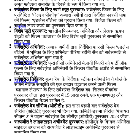
अमृत महोत्सव समारोह के हिस्से के रूप में किया गया था.
कंप्यूटर
सर्वश्रेष्ठ फिल्म के लिए स्‍वर्ण मयूर पुरस्‍कार:
सर्वश्रेष्ठ फिल्म के लिए
प्रतिष्ठित ‘गोल्डन पीकॉक’ अब्बास अमीनी द्वारा निर्देशित फारसी भाषा
की फिल्‍म, ‘एंडलेस बॉर्डर्स’ को प्रदान किया गया. विजेता फिल्‍म को
चालीस लाख रुपये का पुरस्‍कार दिया जाता है.
अंग्रेजी
विशेष जूरी पुरस्कार:
भारतीय फिल्मकार, अभिनेता और लेखक ऋषभ
शेट्टी को फिल्म ‘कांतारा’ के लिए विशेष जूरी पुरस्कार से सम्‍मानित
किया गया.
मॉक टेस्ट
सर्वश्रेष्ठ अभिनेता:
अब्बास अमीनी द्वारा निर्देशित फारसी फिल्म ‘एंडलेस
बॉर्डर्स’ में भूमिका के लिए अभिनेता पौरिया रहीमी सैम को सर्वसम्मति से
सर्वश्रेष्ठ अभिनेता चुना गया है.
टुडेज जीके
सर्वश्रेष्ठ अभिनेत्री:
फ्रांसीसी अभिनेत्री मेलानी थिएरी को पार्टी ऑफ
फूल्स के लिए सर्वश्रेष्ठ अभिनेत्री के सिल्वर पीकॉक अवॉर्ड से सम्मानित
किया गया है.
सर्वश्रेष्ठ निर्देशक:
बुल्गारिया के निर्देशक स्टीफन कोमांडेरेव ने धोखे के
Menu
Menu
सामने नैतिक समझौते की एक दमदार पड़ताल करने वाली फिल्म
‘ब्लागाज लेसन्स’ के लिए सर्वश्रेष्ठ निर्देशक का ‘सिल्वर पीकॉक’
पुरस्कार जीता. इस पुरस्कार में 15 लाख रुपये, एक प्रमाणपत्र और
सिल्वर पीकॉक मेडल शामिल है.
सर्वश्रेष्ठ वेब सीरीज (ओटीटी):
इस साल पहली बार सर्वश्रेष्ठ वेब
सीरीज (ओटीटी) पुरस्कार भी दिया गया. कॉमेडी-ड्रामा सीरीज़ ‘पंचायत
सीज़न 2′ ने पहला सर्वश्रेष्ठ वेब सीरीज़ (ओटीटी) पुरस्कार 2023 जीता.
सत्यजीत रे लाइफटाइम अचीवमेंट पुरस्‍कार:
हॉलीवुड के दिग्गज अभिनेता
माइकल डगलस को सत्यजीत रे लाइफटाइम अचीवमेंट पुरस्‍कार से
सम्मानित किया गया.