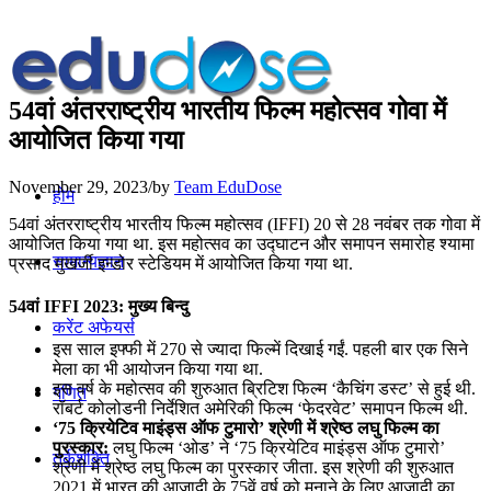
54वां अंतरराष्ट्रीय भारतीय फिल्म महोत्सव गोवा में
आयोजित किया गया
November 29, 2023
/
by
Team EduDose
होम
54वां अंतरराष्ट्रीय भारतीय फिल्म महोत्सव (IFFI) 20 से 28 नवंबर तक गोवा में
आयोजित किया गया था. इस महोत्सव का उद्घाटन और समापन समारोह श्‍यामा
सामान्यज्ञान
प्रसाद मुखर्जी इन्‍डोर स्‍टेडियम में आयोजित किया गया था.
54वां IFFI 2023: मुख्य बिन्दु
करेंट अफेयर्स
इस साल इफ्फी में 270 से ज्‍यादा फिल्में दिखाई गईं. पहली बार एक सिने
मेला का भी आयोजन किया गया था.
इस वर्ष के महोत्‍सव की शुरुआत ब्रिटिश फिल्‍म ‘कैचिंग डस्‍ट’ से हुई थी.
गणित
रॉबर्ट कोलोडनी निर्देशित अमेरिकी फिल्म ‘फेदरवेट’ समापन फिल्म थी.
‘75 क्रियेटिव माइंड्स ऑफ टुमारो’ श्रेणी में श्रेष्‍ठ लघु फिल्‍म का
पुरस्‍कार:
लघु फिल्‍म ‘ओड’ ने ‘75 क्रियेटिव माइंड्स ऑफ टुमारो’
तर्कशक्ति
श्रेणी में श्रेष्‍ठ लघु फिल्‍म का पुरस्‍कार जीता. इस श्रेणी की शुरुआत
2021 में भारत की आजादी के 75वें वर्ष को मनाने के लिए आजादी का