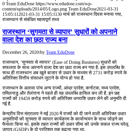
July 31, 2026
0
Team EduDose
https://www.edudose.com/wp-
content/uploads/2014/05/Logo.png
Team EduDose
2021-03-31
📝 डेली करेंट अफेयर्स: 28-31 जुलाई 2026
15:05:11
2021-03-31 15:05:11
30 मार्च को राजस्थान दिवस मनाया गया,
राजस्थान से संबंधित महत्वपूर्ण तथ्य
July 28, 2026
राजस्थान ‘सुगमता से व्यापार’ सुधारों को अपनाने
📝 डेली करेंट अफेयर्स: 25-27 जुलाई 2026
वाला देश का छठा राज्‍य बना
July 25, 2026
December 26, 2020
/
by
Team EduDose
📝 डेली करेंट अफेयर्स: 22-24 जुलाई 2026
राजस्थान, ‘सुगमता से व्यापार’ (Ease of Doing Business) सुधारों को
सफलता के साथ अपनाने वाला देश का छठा राज्‍य बन गया है. इस उपलब्धि के
July 22, 2026
साथ ही राजस्थान अब खुले बाजार से उधार के माध्यम से 2731 करोड़ रुपये के
अतिरिक्त वित्तीय संसाधन जुटाने के योग्य हो गया है.
📝 डेली करेंट अफेयर्स: 19-21 जुलाई 2026
राजस्थान के अलावा पांच अन्य राज्यों, आंध्र प्रदेश, कर्नाटक, मध्य प्रदेश,
July 19, 2026
तमिलनाडु और तेलंगाना ने पहले ही यह उपलब्धि हासिल कर ली है. इन छह
राज्यों को 19459 करोड़ रुपये की अतिरिक्त धनराशि उधार लेने की अनुमति दी
📝 डेली करेंट अफेयर्स: 16-18 जुलाई 2026
गई है.
केन्द्रीय वित्त मंत्रालय ने मई 2020 में राज्यों को दी जाने वाली अतिरिक्त उधार
अनुमतियों को सुगमता से व्‍यापार कार्यक्रम के कार्यान्‍वयन के साथ जोड़ने का
फैसला किया था. इसके तहत राज्यों की उधार सीमा को उनके सकल राज्य घरेलू
उत्पाद (GSDP) के दो प्रतिशत तक बढ़ाया गया था.