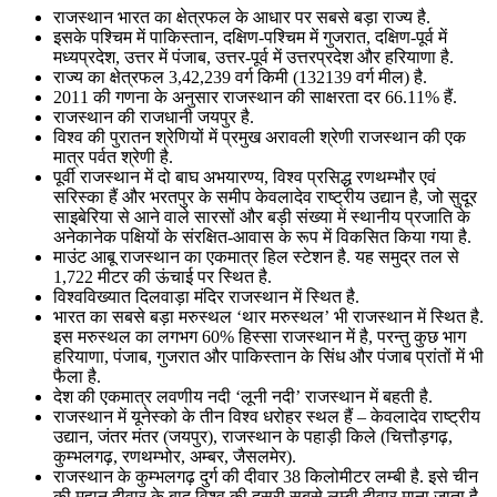
राजस्थान भारत का क्षेत्रफल के आधार पर सबसे बड़ा राज्य है.
📝 डेली करेंट अफेयर्स: 16-18 जुलाई 2026
इसके पश्चिम में पाकिस्तान, दक्षिण-पश्चिम में गुजरात, दक्षिण-पूर्व में
मध्यप्रदेश, उत्तर में पंजाब, उत्तर-पूर्व में उत्तरप्रदेश और हरियाणा है.
राज्य का क्षेत्रफल 3,42,239 वर्ग किमी (132139 वर्ग मील) है.
2011 की गणना के अनुसार राजस्थान की साक्षरता दर 66.11% हैं.
राजस्थान की राजधानी जयपुर है.
विश्व की पुरातन श्रेणियों में प्रमुख अरावली श्रेणी राजस्थान की एक
मात्र पर्वत श्रेणी है.
पूर्वी राजस्थान में दो बाघ अभयारण्य, विश्व प्रसिद्ध रणथम्भौर एवं
सरिस्का हैं और भरतपुर के समीप केवलादेव राष्ट्रीय उद्यान है, जो सुदूर
साइबेरिया से आने वाले सारसों और बड़ी संख्या में स्थानीय प्रजाति के
अनेकानेक पक्षियों के संरक्षित-आवास के रूप में विकसित किया गया है.
माउंट आबू राजस्थान का एकमात्र हिल स्टेशन है. यह समुद्र तल से
1,722 मीटर की ऊंचाई पर स्थित है.
विश्वविख्यात दिलवाड़ा मंदिर राजस्थान में स्थित है.
भारत का सबसे बड़ा मरुस्थल ‘थार मरुस्थल’ भी राजस्थान में स्थित है.
इस मरुस्थल का लगभग 60% हिस्सा राजस्थान में है, परन्तु कुछ भाग
हरियाणा, पंजाब, गुजरात और पाकिस्तान के सिंध और पंजाब प्रांतों में भी
फैला है.
देश की एकमात्र लवणीय नदी ‘लूनी नदी’ राजस्थान में बहती है.
राजस्थान में यूनेस्को के तीन विश्व धरोहर स्थल हैं – केवलादेव राष्ट्रीय
उद्यान, जंतर मंतर (जयपुर), राजस्थान के पहाड़ी किले (चित्तौड़गढ़,
कुम्भलगढ़, रणथम्भोर, अम्बर, जैसलमेर).
राजस्थान के कुम्भलगढ़ दुर्ग की दीवार 38 किलोमीटर लम्बी है. इसे चीन
की महान दीवार के बाद विश्व की दूसरी सबसे लम्बी दीवार माना जाता है.