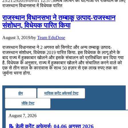
23:21:29
2019-09-01 12:57:36
मॉब लिंचिंग की घटनाओं पर रोकथाम के लिए
राजस्थान विधानसभा में विधेयक पारित
July 28, 2026
राजस्‍थान विधानसभा ने तम्‍बाकू उत्‍पाद-राजस्‍थान
📝 डेली करेंट अफेयर्स: 25-27 जुलाई 2026
संशोधन, विधेयक पारित किया
July 25, 2026
August 3, 2019
/
by
Team EduDose
📝 डेली करेंट अफेयर्स: 22-24 जुलाई 2026
राजस्‍थान विधानसभा ने 2 अगस्त को सिगरेट और अन्‍य तम्‍बाकू उत्‍पाद-
July 22, 2026
राजस्‍थान संशोधन, विधेयक 2019 पारित किया. इस विधेयक के लागू होने के
बाद राज्य में हुक्‍काबार खोलने और इसके संचालन को प्रतिबंधित कर दिया गया
📝 डेली करेंट अफेयर्स: 19-21 जुलाई 2026
है. विधेयक के अनुसार, राज्‍य में हुक्‍काबार खोलने और संचालित करने वाले को
एक से तीन साल के कारावास के साथ 50 हज़ार से एक लाख रुपए तक का
July 19, 2026
जुर्माना भरना होगा.
📝 डेली करेंट अफेयर्स: 16-18 जुलाई 2026
होम
मासिक करेंट अफेयर्स टेस्ट
जीके टेस्ट
August 7, 2026
📝 डेली करेंट अफेयर्स: 04-06 अगस्त 2026