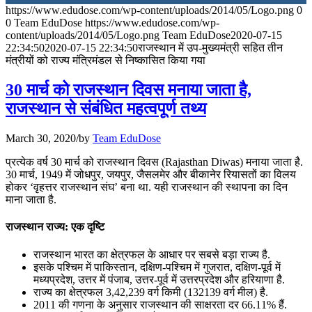
https://www.edudose.com/wp-content/uploads/2014/05/Logo.png
0
July 31, 2026
0
Team EduDose
https://www.edudose.com/wp-
content/uploads/2014/05/Logo.png
Team EduDose
2020-07-15
📝 डेली करेंट अफेयर्स: 28-31 जुलाई 2026
22:34:50
2020-07-15 22:34:50
राजस्‍थान में उप-मुख्यमंत्री सहित तीन
मंत्रीयों को राज्‍य मंत्रिमंडल से निष्कासित किया गया
July 28, 2026
30 मार्च को राजस्थान दिवस मनाया जाता है,
📝 डेली करेंट अफेयर्स: 25-27 जुलाई 2026
राजस्थान से संबंधित महत्वपूर्ण तथ्य
July 25, 2026
March 30, 2020
/
by
Team EduDose
📝 डेली करेंट अफेयर्स: 22-24 जुलाई 2026
प्रत्येक वर्ष 30 मार्च को राजस्थान दिवस (Rajasthan Diwas) मनाया जाता है.
30 मार्च, 1949 में जोधपुर, जयपुर, जैसलमेर और बीकानेर रियासतों का विलय
July 22, 2026
होकर ‘वृहत्तर राजस्थान संघ’ बना था. यही राजस्थान की स्थापना का दिन
माना जाता है.
📝 डेली करेंट अफेयर्स: 19-21 जुलाई 2026
राजस्थान राज्य: एक दृष्टि
July 19, 2026
राजस्थान भारत का क्षेत्रफल के आधार पर सबसे बड़ा राज्य है.
📝 डेली करेंट अफेयर्स: 16-18 जुलाई 2026
इसके पश्चिम में पाकिस्तान, दक्षिण-पश्चिम में गुजरात, दक्षिण-पूर्व में
मध्यप्रदेश, उत्तर में पंजाब, उत्तर-पूर्व में उत्तरप्रदेश और हरियाणा है.
राज्य का क्षेत्रफल 3,42,239 वर्ग किमी (132139 वर्ग मील) है.
2011 की गणना के अनुसार राजस्थान की साक्षरता दर 66.11% हैं.