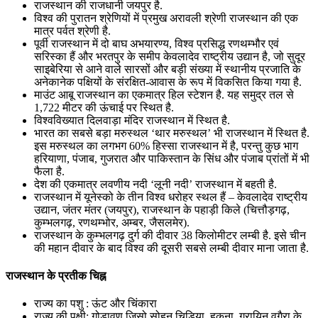
राजस्थान की राजधानी जयपुर है.
विश्व की पुरातन श्रेणियों में प्रमुख अरावली श्रेणी राजस्थान की एक
मात्र पर्वत श्रेणी है.
पूर्वी राजस्थान में दो बाघ अभयारण्य, विश्व प्रसिद्ध रणथम्भौर एवं
सरिस्का हैं और भरतपुर के समीप केवलादेव राष्ट्रीय उद्यान है, जो सुदूर
साइबेरिया से आने वाले सारसों और बड़ी संख्या में स्थानीय प्रजाति के
अनेकानेक पक्षियों के संरक्षित-आवास के रूप में विकसित किया गया है.
माउंट आबू राजस्थान का एकमात्र हिल स्टेशन है. यह समुद्र तल से
1,722 मीटर की ऊंचाई पर स्थित है.
विश्वविख्यात दिलवाड़ा मंदिर राजस्थान में स्थित है.
भारत का सबसे बड़ा मरुस्थल ‘थार मरुस्थल’ भी राजस्थान में स्थित है.
इस मरुस्थल का लगभग 60% हिस्सा राजस्थान में है, परन्तु कुछ भाग
हरियाणा, पंजाब, गुजरात और पाकिस्तान के सिंध और पंजाब प्रांतों में भी
फैला है.
देश की एकमात्र लवणीय नदी ‘लूनी नदी’ राजस्थान में बहती है.
राजस्थान में यूनेस्को के तीन विश्व धरोहर स्थल हैं – केवलादेव राष्ट्रीय
उद्यान, जंतर मंतर (जयपुर), राजस्थान के पहाड़ी किले (चित्तौड़गढ़,
कुम्भलगढ़, रणथम्भोर, अम्बर, जैसलमेर).
राजस्थान के कुम्भलगढ़ दुर्ग की दीवार 38 किलोमीटर लम्बी है. इसे चीन
की महान दीवार के बाद विश्व की दूसरी सबसे लम्बी दीवार माना जाता है.
राजस्थान के प्रतीक चिह्न
राज्य का पशु : ऊंट और चिंकारा
राज्य की पक्षी: गोडावण जिसो सोहन चिड़िया, हुकना, गुरायिन वगैरा के