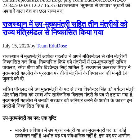
📝 डेली करेंट अफेयर्स: 28-31 जुलाई 2026
23:34:50
2020-12-27 16:35:04
राजस्थान ‘सुगमता से व्यापार’ सुधारों को
अपनाने वाला देश का छठा राज्‍य बना
July 28, 2026
राजस्‍थान में उप-मुख्यमंत्री सहित तीन मंत्रीयों को
📝 डेली करेंट अफेयर्स: 25-27 जुलाई 2026
राज्‍य मंत्रिमंडल से निष्कासित किया गया
July 25, 2026
July 15, 2020
/
by
Team EduDose
📝 डेली करेंट अफेयर्स: 22-24 जुलाई 2026
राजस्‍थान में मुख्‍यमंत्री अशोक गहलोत ने अपने मंत्रिमंडल से तीन मंत्रीयों
निष्कासित कर दिया. निष्कासित किये गये मंत्रीयों में उप-मुख्यमंत्री सचिन
July 22, 2026
पायलट, रमेश मीणा और विश्‍वेन्‍द्र सिहं शामिल हैं. राज्‍यपाल कलराज मिश्र ने
मुख्‍यमंत्री गहलोत के प्रस्‍ताव पर तीनों मंत्रीयों के निष्कासन की मंजूरी 14
📝 डेली करेंट अफेयर्स: 19-21 जुलाई 2026
जुलाई को दी.
July 19, 2026
सचिन पॉयलट को उप मुख्‍यमंत्री के पद से तथा विश्‍वेन्‍द्र सिंह को पर्यटन मंत्री
और रमेश मीणा को खाद्य और सार्वजनिक वितरण मंत्री के पद से हटाया गया है.
📝 डेली करेंट अफेयर्स: 16-18 जुलाई 2026
मुख्‍यमंत्री गहलोत ने उनकी सरकार को अस्थिर करने के आरोप के कारण इन
मंत्रीयों निष्कासित किया है.
उप-मुख्यमंत्री का पद: एक दृष्टि
भारतीय संविधान में उप-प्रधानमंत्री या उप-मुख्यमंत्री पद का कोई
उल्लेखन नहीं है अर्थात यह पद संवैधानिक नहीं है. इस पद पर आसीन