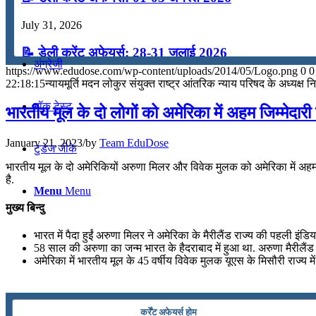
कंप्यूटर
July 31, 2026
📝 डेली करेंट अफेयर्स: 28-31 जुलाई 2026
अंग्रेजी
https://www.edudose.com/wp-content/uploads/2014/05/Logo.png
0
0
July 28, 2026
22:18:15
न्यायमूर्ति मदन लोकुर संयुक्त राष्ट्र आंतरिक न्याय परिषद के अध्यक्ष नि
📝 डेली करेंट अफेयर्स: 25-27 जुलाई 2026
मॉक टेस्ट
भारतीय मूल के दो लोगों को अमेरिका में अहम जिम्मेदारी
July 25, 2026
January 21, 2023
/
by
Team EduDose
टुडेज जीके
📝 डेली करेंट अफेयर्स: 22-24 जुलाई 2026
भारतीय मूल के दो अमेरिकियों अरुणा मिलर और विवेक मुलक को अमेरिका में अहम जि
है.
July 22, 2026
Menu
Menu
मुख्य बिन्दु
📝 डेली करेंट अफेयर्स: 19-21 जुलाई 2026
भारत में पैदा हुईं अरुणा मिलर ने अमेरिका के मैरीलैंड राज्य की पहली 
July 19, 2026
58 साल की अरुणा का जन्म भारत के हैदराबाद में हुआ था. अरुणा मैरीलैंड राज
अमेरिका में भारतीय मूल के 45 वर्षीय विवेक मुलक यूएस के मिसौरी राज्य में 
📝 डेली करेंट अफेयर्स: 16-18 जुलाई 2026
July 16, 2026
कर्रेंट अफेयर्स होम