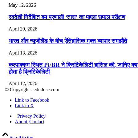
May 12, 2026
स्वदेशी निर्देशित बम प्रणाली ‘तारा’ का पहला सफल परीक्षण
April 29, 2026
भारत और न्यूजीलैंड के बीच ऐतिहासिक मुक्त व्यापार समझौते
April 13, 2026
कल्पाक्कम स्थित PFBR ने क्रिटिकेलिटी हासिल की, जानिए क्य
होता है क्रिटिकेलिटी
April 12, 2026
© Copyright - edudose.com
भारत का त्रि-चरणीय परमाणु कार्यक्रम
Link to Facebook
Link to X
April 9, 2026
Privacy Policy
नासा का आर्टेमिस-2 मिशन: मनुष्य एक बार फिर से चंद्रमा के कर
About |Contact
पहुंचा
Scroll to top
April 7, 2026