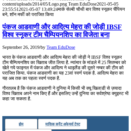
content/uploads/2014/05/Logo.png
Team EduDose
2021-05-05
📝 डेली करेंट अफेयर्स: 28-31 जुलाई 2026
23:55:51
2021-05-07 13:49:24
मार्क सेल्बी चौथी बार विश्व स्नूकर चैंपियन
बने, शॉन मर्फी को पराजित किया
July 28, 2026
पंकज आडवाणी और आदित्‍य मेहरा की जोड़ी IBSF
📝 डेली करेंट अफेयर्स: 25-27 जुलाई 2026
विश्व स्नूकर टीम चैम्पियनशिप का विजेता बना
July 25, 2026
September 26, 2019
/
by
Team EduDose
📝 डेली करेंट अफेयर्स: 22-24 जुलाई 2026
भारत के पंकज आडवाणी और आदित्‍य मेहरा की जोड़ी ने IBSF विश्व स्नूकर
टीम चैम्पियनशिप का खिताब जीत लिया है. म्‍यांमार के मांडले में 25 सितम्बर को
July 22, 2026
खेले गये फाइनल में पंकज और आदित्‍य ने थाइलैंड की दूसरे नम्‍बर की टीम को
पराजित किया. पंकज आडवाणी का यह 23वां स्‍वर्ण पदक है. आदित्‍य मेहरा का
📝 डेली करेंट अफेयर्स: 19-21 जुलाई 2026
यह अब तक का पहला स्‍वर्ण पदक है.
July 19, 2026
गौरतलब है कि पंकज आडवाणी ने दुनिया में किसी भी क्यू खिलाडी से ज़यादा
विश्व खिताब अपने नाम किए हैं और इसलिए उन्हें दुनिया का सर्वश्रेष्ठ क्युइस्ट भी
📝 डेली करेंट अफेयर्स: 16-18 जुलाई 2026
कहा जा सकता है.
होम
मासिक करेंट अफेयर्स टेस्ट