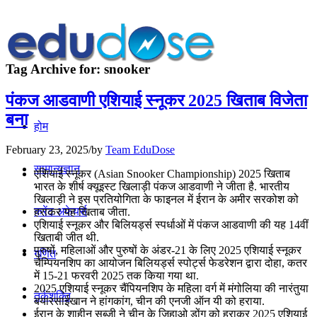
Tag Archive for:
snooker
पंकज आडवाणी एशियाई स्नूकर 2025 खिताब विजेता
बना
होम
February 23, 2025
/
by
Team EduDose
सामान्यज्ञान
एशियाई स्नूकर (Asian Snooker Championship) 2025 खिताब
भारत के शीर्ष क्यूइस्ट खिलाड़ी पंकज आडवाणी ने जीता है. भारतीय
खिलाड़ी ने इस प्रतियोगिता के फाइनल में ईरान के अमीर सरकोश को
करेंट अफेयर्स
हराकर यह खिताब जीता.
एशियाई स्नूकर और बिलियर्ड्स स्पर्धाओं में पंकज आडवाणी की यह 14वीं
खिताबी जीत थी.
पुरुषों, महिलाओं और पुरुषों के अंडर-21 के लिए 2025 एशियाई स्नूकर
गणित
चैम्पियनशिप का आयोजन बिलियर्ड्स स्पोर्ट्स फेडरेशन द्वारा दोहा, कतर
में 15-21 फरवरी 2025 तक किया गया था.
2025 एशियाई स्नूकर चैंपियनशिप के महिला वर्ग में मंगोलिया की नारंतुया
तर्कशक्ति
बयारसाईखान ने हांगकांग, चीन की एनजी ऑन यी को हराया.
ईरान के शाहीन सब्ज़ी ने चीन के जिहाओ डोंग को हराकर 2025 एशियाई