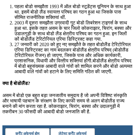
पहला बोडो समझौता 1993 में ऑल बोडो स्‍टूडेंट्स यूनियन के साथ हुआ
था. इसमें बोडो लैंड स्‍वायत्‍त परिषद का गठन हुआ था जिसके पास
सीमित राजनीतिक शक्तियां थीं.
2003 में दूसरा समझौता उग्रवादी गुट बोडो लिबरेशन टाइगर्स के साथ
हुआ था. इसके तहत असम के चार जिलो कोकराझार, चिरांग, बक्‍सा और
उडालगुड़ी के साथ बोडो लैंड क्षेत्रीय परिषद का गठन हुआ. इन जिलों
कों बोडोलैंड टेरिटोरियल एरिया डिस्ट्रिक्‍ट कहा गया.
27 जनवरी को 2020 को हुए नए समझौते के तहत बोडोलैंड टेरिटोरियल
एरिया डिस्ट्रिक्‍ट का नाम बदलकर बोडोलैंड क्षेत्रीय परिषद (बोडोलैंड
टेरिटोरियल रीजन) हो जाएगा, जिसके पास और अधिक कार्यकारी,
प्रशासनिक, विधायी और वित्‍तीय शक्तियां होंगी.बोडोलैंड क्षेत्रीय परिषद
में बोडो बहुसंख्‍यक आबादी वाले गांवों को शामिल करने और बोडो अल्‍पमत
आबादी वाले गांवों को हटाने के लिए समिति गठित की जाएगी.
क्या है बोडोलैंड?
असम में बोडो एक बहुत बड़ा जनजातीय समुदाय है जो अपनी विशिष्‍ट संस्‍कृति
और भाषायी पहचान के संरक्षण के लिए काफी समय से अलग बोडोलैंड राज्‍य
बनाने की मांग करता रहा है. कोकराझार, चिरांग, बक्सा और उदालगुड़ी में
तकरीबन 30 फीसदी की आबादी बोडो जनजाति की है.
कर्रेंट अफेयर्स होम
लेटेस्ट कर्रेंट अफेयर्स