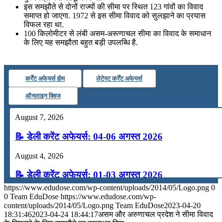
📝 डेली करेंट अफेयर्स: 16-18 जुलाई 2026
इस समझौते से दोनों राज्‍यों की सीमा पर स्थित 123 गांवों का विवाद
समाप्त हो जाएगा. 1972 से इस सीमा विवाद को सुलझाने का प्रयास
विफल रहा था.
100 किलोमीटर से लंबी असम-अरूणाचल सीमा का विवाद के समाधान
के लिए यह समझौता बहुत बड़ी उपलब्धि है.
कर्रेंट अफेयर्स होम
लेटेस्ट कर्रेंट अफेयर्स
ऑनलाइन क्विज
August 7, 2026
📝 डेली करेंट अफेयर्स: 04-06 अगस्त 2026
August 4, 2026
📝 डेली करेंट अफेयर्स: 01-03 अगस्त 2026
https://www.edudose.com/wp-content/uploads/2014/05/Logo.png
0
July 31, 2026
0
Team EduDose
https://www.edudose.com/wp-
content/uploads/2014/05/Logo.png
Team EduDose
2023-04-20
📝 डेली करेंट अफेयर्स: 28-31 जुलाई 2026
18:31:46
2023-04-24 18:44:17
असम और अरुणाचल प्रदेश ने सीमा विवाद