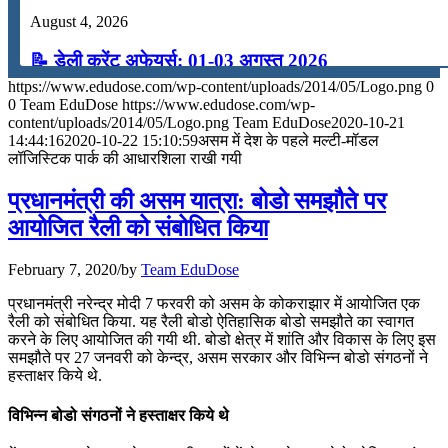
August 4, 2026
📝 डेली करेंट अफेयर्स: 01-03 अगस्त 2026
https://www.edudose.com/wp-content/uploads/2014/05/Logo.png
0
July 31, 2026
0
Team EduDose
https://www.edudose.com/wp-
content/uploads/2014/05/Logo.png
Team EduDose
2020-10-21
📝 डेली करेंट अफेयर्स: 28-31 जुलाई 2026
14:44:16
2020-10-22 15:10:59
असम में देश के पहले मल्टी-मॉडल
लॉजिस्टिक पार्क की आधारशिला राखी गयी
July 28, 2026
प्रधानमंत्री की असम यात्रा: बोडो समझौते पर
📝 डेली करेंट अफेयर्स: 25-27 जुलाई 2026
आयोजित रैली को संबोधित किया
July 25, 2026
February 7, 2020
/
by
Team EduDose
📝 डेली करेंट अफेयर्स: 22-24 जुलाई 2026
प्रधानमंत्री नरेन्‍द्र मोदी 7 फरवरी को असम के कोकराझार में आयोजित एक
रैली को संबोधित किया. यह रैली बोडो ऐतिहासिक बोडो समझौते का स्‍वागत
July 22, 2026
करने के लिए आयोजित की गयी थी. बोडो क्षेत्र में शांति और विकास के लिए इस
समझौते पर 27 जनवरी को केन्‍द्र, असम सरकार और विभिन्‍न बोडो संगठनों ने
📝 डेली करेंट अफेयर्स: 19-21 जुलाई 2026
हस्‍ताक्षर किये थे.
July 19, 2026
विभिन्‍न बोडो संगठनों ने हस्‍ताक्षर किये थे
📝 डेली करेंट अफेयर्स: 16-18 जुलाई 2026