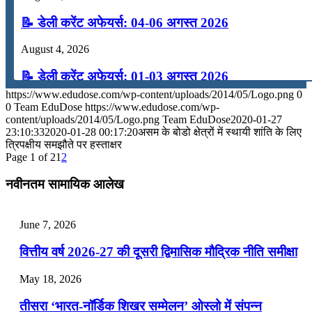
📝 डेली करेंट अफेयर्स: 04-06 अगस्त 2026
August 4, 2026
📝 डेली करेंट अफेयर्स: 01-03 अगस्त 2026
https://www.edudose.com/wp-content/uploads/2014/05/Logo.png
0
July 31, 2026
0
Team EduDose
https://www.edudose.com/wp-
content/uploads/2014/05/Logo.png
Team EduDose
2020-01-27
📝 डेली करेंट अफेयर्स: 28-31 जुलाई 2026
23:10:33
2020-01-28 00:17:20
असम के बोडो क्षेत्रों में स्थायी शांति के लिए
त्रिपक्षीय समझौते पर हस्ताक्षर
Page 1 of 2
1
2
July 28, 2026
नवीनतम सामायिक आलेख
📝 डेली करेंट अफेयर्स: 25-27 जुलाई 2026
July 25, 2026
June 7, 2026
📝 डेली करेंट अफेयर्स: 22-24 जुलाई 2026
वित्तीय वर्ष 2026-27 की दूसरी द्विमासिक मौद्रिक नीति समीक्षा
July 22, 2026
May 18, 2026
📝 डेली करेंट अफेयर्स: 19-21 जुलाई 2026
तीसरा ‘भारत-नॉर्डिक शिखर सम्मेलन’ ओस्लो में संपन्न