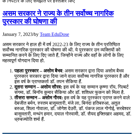
के निपटारे के लिए समझौते पर हस्ताक्षर किए
July 28, 2026
असम सरकार ने राज्य के तीन सर्वोच्च नागरिक
📝 डेली करेंट अफेयर्स: 25-27 जुलाई 2026
पुरस्कार की घोषणा की
July 25, 2026
January 7, 2023
/
by
Team EduDose
📝 डेली करेंट अफेयर्स: 22-24 जुलाई 2026
असम सरकार ने हाल ही में वर्ष 2022-23 के लिए राज्य के तीन प्रतिष्ठित
सर्वोच्च नागरिक पुरस्कार की घोषणा की थी. ये पुरस्कार उन व्यक्तियों को
July 22, 2026
सम्मानित करने के लिए दिए जाते हैं, जिन्होंने राज्य और वहाँ के लोगों के लिए
महत्वपूर्ण योगदान दिया हो.
📝 डेली करेंट अफेयर्स: 19-21 जुलाई 2026
पहला पुरस्कार – असोम बैभव
: असम सरकार द्वारा दिया असोम बैभव
July 19, 2026
पुरस्कार सरकार द्वारा दिया जाने वाला सर्वोच्च नागरिक पुरस्कार है और
इस वर्ष के प्राप्तकर्ता डॉ. तपन सैकिया हैं.
📝 डेली करेंट अफेयर्स: 16-18 जुलाई 2026
दूसरा सम्मान – असोम सौरव:
इस वर्ष के यह सम्मान कृष्णा रॉय, गिल्बर्ट
संगमा, डॉ. बिनॉय कुमार सैकिया और डॉ. शशिधर फुकन को मिला है.
तीसरा सम्मान – असोम गौरव:
इस वर्ष के यह पुरस्कार प्राप्त करने वाले
देबजीत बर्मन, रुस्तम बासुमतारी, मंजे ला, बिनंदा हतिबरुआ, अतुल
बरुआ, शिला गोवाला, डॉ. जोगेश देउरी, डॉ. पंकज लाल गोगोई, सरबेश्वर
बासुमतारी, मन्थंग हमार, दयाल गोस्वामी, डॉ. सैयद इफ्तिखार अहमद, डॉ.
ध्रुबज्योति शर्मा हैं.