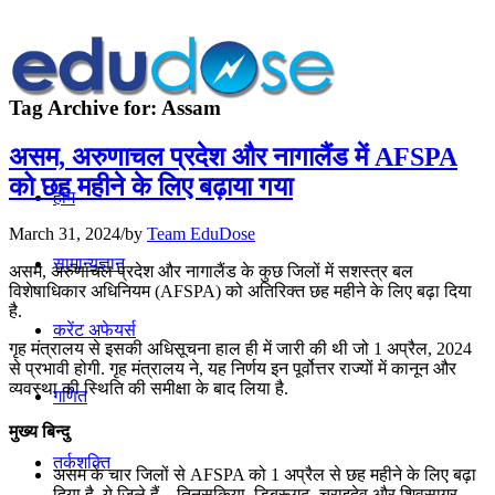
Tag Archive for:
Assam
असम, अरुणाचल प्रदेश और नागालैंड में AFSPA
को छह महीने के लिए बढ़ाया गया
होम
March 31, 2024
/
by
Team EduDose
सामान्यज्ञान
असम, अरुणाचल प्रदेश और नागालैंड के कुछ जिलों में सशस्त्र बल
विशेषाधिकार अधिनियम (AFSPA) को अतिरिक्त छह महीने के लिए बढ़ा दिया
है.
करेंट अफेयर्स
गृह मंत्रालय से इसकी अधिसूचना हाल ही में जारी की थी जो 1 अप्रैल, 2024
से प्रभावी होगी. गृह मंत्रालय ने, यह निर्णय इन पूर्वोत्तर राज्यों में कानून और
व्यवस्था की स्थिति की समीक्षा के बाद लिया है.
गणित
मुख्य बिन्दु
तर्कशक्ति
असम के चार जिलों से AFSPA को 1 अप्रैल से छह महीने के लिए बढ़ा
दिया है. ये जिले हैं – तिनसुकिया, डिब्रूगढ़, चराइदेव और शिवसागर.