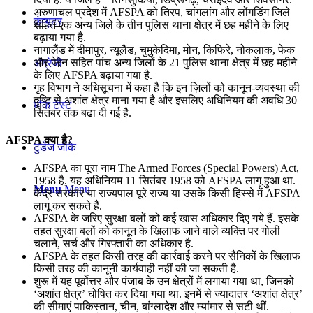
अरुणाचल प्रदेश में AFSPA को तिरप, चांगलांग और लोंगडिंग जिले
कंप्यूटर
सहित एक अन्य जिले के तीन पुलिस थाना क्षेत्र में छह महीने के लिए
बढ़ाया गया है.
नागालैंड में दीमापुर, न्यूलैंड, चुमुकेदिमा, मोन, किफिरे, नोकलाक, फेक
और पेरेन सहित पांच अन्य जिलों के 21 पुलिस थाना क्षेत्र में छह महीने
अंग्रेजी
के लिए AFSPA बढ़ाया गया है.
गृह विभाग ने अधिसूचना में कहा है कि इन ज़िलों को कानून-व्यवस्था की
दृष्टि से अशांत क्षेत्र माना गया है और इसलिए अधिनियम की अवधि 30
मॉक टेस्ट
सितंबर तक बढा दी गई है.
AFSPA क्‍या है?
टुडेज जीके
AFSPA का पूरा नाम The Armed Forces (Special Powers) Act,
1958 है. यह अधिनियम 11 सितंबर 1958 को AFSPA लागू हुआ था.
Menu
Menu
केंद्र सरकार या राज्यपाल पूरे राज्य या उसके किसी हिस्से में AFSPA
लागू कर सकते हैं.
AFSPA के जरिए सुरक्षा बलों को कई खास अधिकार दिए गये हैं. इसके
तहत सुरक्षा बलों को कानून के खिलाफ जाने वाले व्यक्ति पर गोली
चलाने, सर्च और गिरफ्तारी का अधिकार है.
AFSPA के तहत किसी तरह की कार्रवाई करने पर सैनिकों के खिलाफ
किसी तरह की कानूनी कार्यवाही नहीं की जा सकती है.
शुरू में यह पूर्वोत्तर और पंजाब के उन क्षेत्रों में लगाया गया था, जिनको
‘अशांत क्षेत्र’ घोषित कर दिया गया था. इनमें से ज्यादातर ‘अशांत क्षेत्र’
की सीमाएं पाकिस्तान, चीन, बांग्लादेश और म्यांमार से सटी थीं.