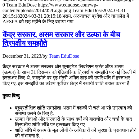
July 31, 2026
0
Team EduDose
https://www.edudose.com/wp-
content/uploads/2014/05/Logo.png
Team EduDose
2024-03-31
📝 डेली करेंट अफेयर्स: 28-31 जुलाई 2026
20:15:18
2024-03-31 20:15:18
असम, अरुणाचल प्रदेश और नागालैंड में
AFSPA को छह महीने के लिए बढ़ाया गया
July 28, 2026
केंद्र सरकार, असम सरकार और उल्‍फा के बीच
📝 डेली करेंट अफेयर्स: 25-27 जुलाई 2026
त्रिपक्षीय समझौते
July 25, 2026
December 31, 2023
/
by
Team EduDose
📝 डेली करेंट अफेयर्स: 22-24 जुलाई 2026
केंद्र सरकार ने असम सरकार और यूनाइटेड लिबरेशन फ्रंट ऑफ असम
(उल्‍फा) के साथ 31 दिसम्बर को ऐतिहासिक त्रिपक्षीय समझौते पर नई दिल्‍ली में
July 22, 2026
हस्‍ताक्षर किए थे. समझौते पर गृह मंत्री अमित शाह की उपस्थिति में हस्ताक्षर
किए गए. इस समझौते का उद्देश्य पूर्वोत्तर क्षेत्र में स्थायी शांति बहाल करना है.
📝 डेली करेंट अफेयर्स: 19-21 जुलाई 2026
मुख्य बिन्दु
July 19, 2026
बहुप्रतीक्षित शांति समझौता असम में दशकों से चले आ रहे उग्रवाद को
📝 डेली करेंट अफेयर्स: 16-18 जुलाई 2026
समाप्त करने के लिए है.
उल्फा नेताओं और सरकारों के साथ वर्षों की बातचीत और चर्चा के बाद
त्रिपक्षीय शांति संधि पर हस्ताक्षर किए गए.
शांति संधि में असम के मूल लोगों के अधिकारों की सुरक्षा के प्रावधान होने
की संभावना है.