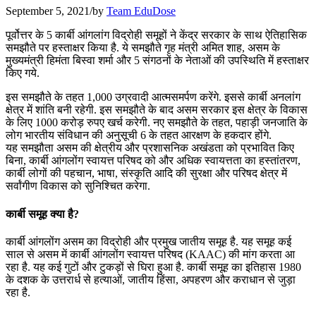
September 5, 2021
/
by
Team EduDose
📝 डेली करेंट अफेयर्स: 22-24 जुलाई 2026
पूर्वोत्तर के 5 कार्बी आंगलांग विद्रोही समूहों ने केंद्र सरकार के साथ ऐतिहासिक
समझौते पर हस्ताक्षर किया है. ये समझौते गृह मंत्री अमित शाह, असम के
July 22, 2026
मुख्यमंत्री हिमंता बिस्वा शर्मा और 5 संगठनों के नेताओं की उपस्थिति में हस्ताक्षर
किए गये.
📝 डेली करेंट अफेयर्स: 19-21 जुलाई 2026
इस समझौते के तहत 1,000 उग्रवादी आत्मसमर्पण करेंगे. इससे कार्बी अनलांग
July 19, 2026
क्षेत्र में शांति बनी रहेगी. इस समझौते के बाद असम सरकार इस क्षेत्र के विकास
के लिए 1000 करोड़ रुपए खर्च करेगी. नए समझौते के तहत, पहाड़ी जनजाति के
📝 डेली करेंट अफेयर्स: 16-18 जुलाई 2026
लोग भारतीय संविधान की अनुसूची 6 के तहत आरक्षण के हकदार होंगे.
यह समझौता असम की क्षेत्रीय और प्रशासनिक अखंडता को प्रभावित किए
बिना, कार्बी आंगलोंग स्वायत्त परिषद को और अधिक स्वायत्तता का हस्तांतरण,
कार्बी लोगों की पहचान, भाषा, संस्कृति आदि की सुरक्षा और परिषद क्षेत्र में
सर्वांगीण विकास को सुनिश्चित करेगा.
कार्बी समूह क्या है?
कार्बी आंगलोंग असम का विद्रोही और प्रमुख जातीय समूह है. यह समूह कई
साल से असम में कार्बी आंगलोंग स्वायत्त परिषद (KAAC) की मांग करता आ
रहा है. यह कई गुटों और टुकड़ों से घिरा हुआ है. कार्बी समूह का इतिहास 1980
के दशक के उत्तरार्ध से हत्याओं, जातीय हिंसा, अपहरण और कराधान से जुड़ा
रहा है.