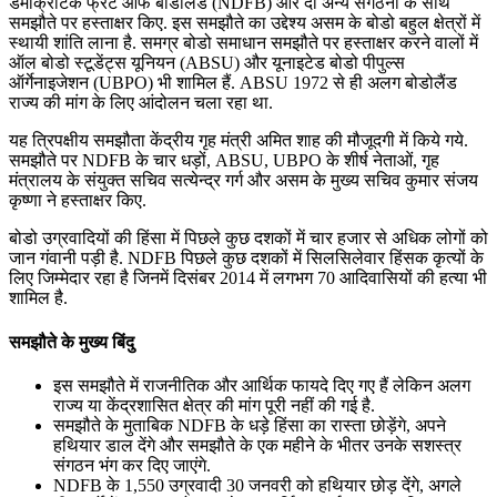
डेमोक्रेटिक फ्रंट ऑफ बोडोलैंड (NDFB) और दो अन्य संगठनों के साथ
July 22, 2026
समझौते पर हस्ताक्षर किए. इस समझौते का उद्देश्य असम के बोडो बहुल क्षेत्रों में
स्थायी शांति लाना है. समग्र बोडो समाधान समझौते पर हस्ताक्षर करने वालों में
📝 डेली करेंट अफेयर्स: 19-21 जुलाई 2026
ऑल बोडो स्टूडेंट्स यूनियन (ABSU) और यूनाइटेड बोडो पीपुल्स
ऑर्गेनाइजेशन (UBPO) भी शामिल हैं. ABSU 1972 से ही अलग बोडोलैंड
July 19, 2026
राज्य की मांग के लिए आंदोलन चला रहा था.
📝 डेली करेंट अफेयर्स: 16-18 जुलाई 2026
यह त्रिपक्षीय समझौता केंद्रीय गृह मंत्री अमित शाह की मौजूदगी में किये गये.
समझौते पर NDFB के चार धड़ों, ABSU, UBPO के शीर्ष नेताओं, गृह
मंत्रालय के संयुक्त सचिव सत्येन्द्र गर्ग और असम के मुख्य सचिव कुमार संजय
कृष्णा ने हस्ताक्षर किए.
बोडो उग्रवादियों की हिंसा में पिछले कुछ दशकों में चार हजार से अधिक लोगों को
जान गंवानी पड़ी है. NDFB पिछले कुछ दशकों में सिलसिलेवार हिंसक कृत्यों के
लिए जिम्मेदार रहा है जिनमें दिसंबर 2014 में लगभग 70 आदिवासियों की हत्या भी
शामिल है.
समझौते के मुख्य बिंदु
इस समझौते में राजनीतिक और आर्थिक फायदे दिए गए हैं लेकिन अलग
राज्य या केंद्रशासित क्षेत्र की मांग पूरी नहीं की गई है.
समझौते के मुताबिक NDFB के धड़े हिंसा का रास्ता छोड़ेंगे, अपने
हथियार डाल देंगे और समझौते के एक महीने के भीतर उनके सशस्त्र
संगठन भंग कर दिए जाएंगे.
NDFB के 1,550 उग्रवादी 30 जनवरी को हथियार छोड़ देंगे, अगले