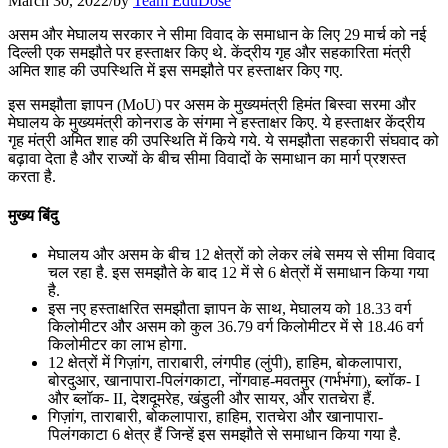
March 30, 2022
/
by
Team EduDose
📝 डेली करेंट अफेयर्स: 22-24 जुलाई 2026
असम और मेघालय सरकार ने सीमा विवाद के समाधान के लिए 29 मार्च को नई
दिल्‍ली एक समझौते पर हस्ताक्षर किए थे. केंद्रीय गृह और सहकारिता मंत्री
July 22, 2026
अमित शाह की उपस्थिति में इस समझौते पर हस्‍ताक्षर किए गए.
📝 डेली करेंट अफेयर्स: 19-21 जुलाई 2026
इस समझौता ज्ञापन (MoU) पर असम के मुख्यमंत्री हिमंत बिस्वा सरमा और
मेघालय के मुख्यमंत्री कोनराड के संगमा ने हस्ताक्षर किए. ये हस्ताक्षर केंद्रीय
July 19, 2026
गृह मंत्री अमित शाह की उपस्थिति में किये गये. ये समझौता सहकारी संघवाद को
बढ़ावा देता है और राज्‍यों के बीच सीमा विवादों के समाधान का मार्ग प्रशस्‍त
📝 डेली करेंट अफेयर्स: 16-18 जुलाई 2026
करता है.
मुख्य बिंदु
मेघालय और असम के बीच 12 क्षेत्रों को लेकर लंबे समय से सीमा विवाद
चल रहा है. इस समझौते के बाद 12 में से 6 क्षेत्रों में समाधान किया गया
है.
इस नए हस्ताक्षरित समझौता ज्ञापन के साथ, मेघालय को 18.33 वर्ग
किलोमीटर और असम को कुल 36.79 वर्ग किलोमीटर में से 18.46 वर्ग
किलोमीटर का लाभ होगा.
12 क्षेत्रों में गिज़ांग, ताराबारी, लंगपीह (लुंपी), हाहिम, बोकलापारा,
बोरदुआर, खानापारा-पिलंगकाटा, नोंगवाह-मवतमुर (गर्भभंगा), ब्लॉक- I
और ब्लॉक- II, देशदूमरेह, खंडुली और सायर, और रातचेरा हैं.
गिज़ांग, ताराबारी, बोकलापारा, हाहिम, रातचेरा और खानापारा-
पिलंगकाटा 6 क्षेत्र हैं जिन्हें इस समझौते से समाधान किया गया है.