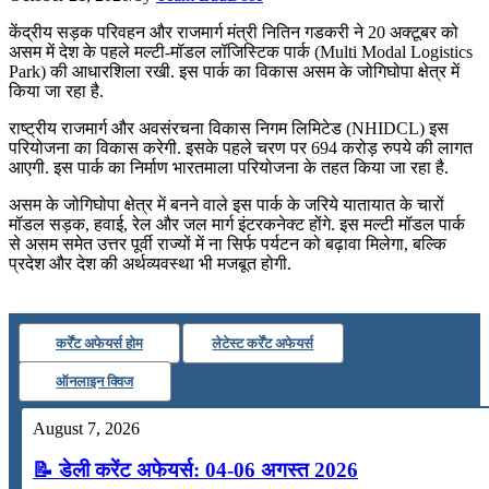
📝 डेली करेंट अफेयर्स: 22-24 जुलाई 2026
केंद्रीय सड़क परिवहन और राजमार्ग मंत्री नितिन गडकरी ने 20 अक्टूबर को
असम में देश के पहले मल्टी-मॉडल लॉजिस्टिक पार्क (Multi Modal Logistics
July 22, 2026
Park) की आधारशिला रखी. इस पार्क का विकास असम के जोगिघोपा क्षेत्र में
किया जा रहा है.
📝 डेली करेंट अफेयर्स: 19-21 जुलाई 2026
राष्ट्रीय राजमार्ग और अवसंरचना विकास निगम लिमिटेड (NHIDCL) इस
July 19, 2026
परियोजना का विकास करेगी. इसके पहले चरण पर 694 करोड़ रुपये की लागत
आएगी. इस पार्क का निर्माण भारतमाला परियोजना के तहत किया जा रहा है.
📝 डेली करेंट अफेयर्स: 16-18 जुलाई 2026
असम के जोगिघोपा क्षेत्र में बनने वाले इस पार्क के जरिये यातायात के चारों
मॉडल सड़क, हवाई, रेल और जल मार्ग इंटरकनेक्ट होंगे. इस मल्टी मॉडल पार्क
से असम समेत उत्तर पूर्वी राज्यों में ना सिर्फ पर्यटन को बढ़ावा मिलेगा, बल्कि
प्रदेश और देश की अर्थव्यवस्था भी मजबूत होगी.
कर्रेंट अफेयर्स होम
लेटेस्ट कर्रेंट अफेयर्स
ऑनलाइन क्विज
August 7, 2026
📝 डेली करेंट अफेयर्स: 04-06 अगस्त 2026