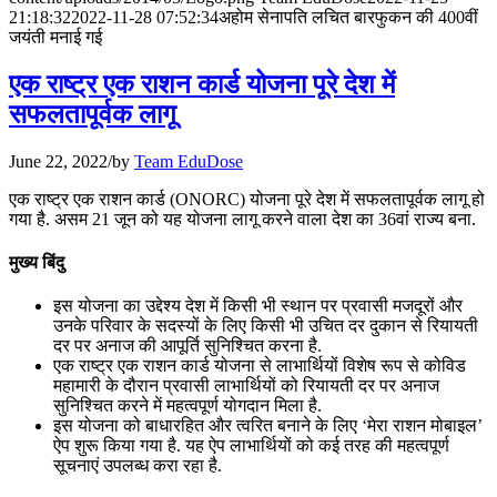
📝 डेली करेंट अफेयर्स: 28-31 जुलाई 2026
21:18:32
2022-11-28 07:52:34
अहोम सेनापति लचित बारफुकन की 400वीं
जयंती मनाई गई
July 28, 2026
एक राष्ट्र एक राशन कार्ड योजना पूरे देश में
📝 डेली करेंट अफेयर्स: 25-27 जुलाई 2026
सफलतापूर्वक लागू
July 25, 2026
June 22, 2022
/
by
Team EduDose
📝 डेली करेंट अफेयर्स: 22-24 जुलाई 2026
एक राष्ट्र एक राशन कार्ड (ONORC) योजना पूरे देश में सफलतापूर्वक लागू हो
गया है. असम 21 जून को यह योजना लागू करने वाला देश का 36वां राज्य बना.
July 22, 2026
मुख्य बिंदु
📝 डेली करेंट अफेयर्स: 19-21 जुलाई 2026
इस योजना का उद्देश्य देश में किसी भी स्थान पर प्रवासी मजदूरों और
July 19, 2026
उनके परिवार के सदस्यों के लिए किसी भी उचित दर दुकान से रियायती
दर पर अनाज की आपूर्ति सुनिश्चित करना है.
📝 डेली करेंट अफेयर्स: 16-18 जुलाई 2026
एक राष्ट्र एक राशन कार्ड योजना से लाभार्थियों विशेष रूप से कोविड
महामारी के दौरान प्रवासी लाभार्थियों को रियायती दर पर अनाज
सुनिश्चित करने में महत्वपूर्ण योगदान मिला है.
इस योजना को बाधारहित और त्वरित बनाने के लिए ‘मेरा राशन मोबाइल’
ऐप शुरू किया गया है. यह ऐप लाभार्थियों को कई तरह की महत्वपूर्ण
सूचनाएं उपलब्ध करा रहा है.