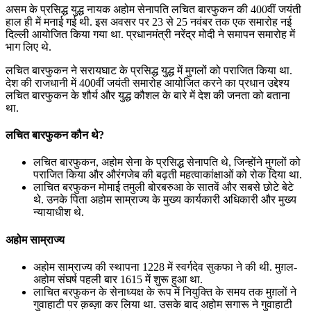
📝 डेली करेंट अफेयर्स: 22-24 जुलाई 2026
असम के प्रसिद्ध युद्ध नायक अहोम सेनापति लचित बारफुकन की 400वीं जयंती
हाल ही में मनाई गई थी. इस अवसर पर 23 से 25 नवंबर तक एक समारोह नई
July 22, 2026
दिल्ली आयोजित किया गया था. प्रधानमंत्री नरेंद्र मोदी ने समापन समारोह में
भाग लिए थे.
📝 डेली करेंट अफेयर्स: 19-21 जुलाई 2026
लचित बारफुकन ने सरायघाट के प्रसिद्ध युद्ध में मुगलों को पराजित किया था.
July 19, 2026
देश की राजधानी में 400वीं जयंती समारोह आयोजित करने का प्रधान उद्देश्‍य
लचित बारफुकन के शौर्य और युद्ध कौशल के बारे में देश की जनता को बताना
📝 डेली करेंट अफेयर्स: 16-18 जुलाई 2026
था.
लचित बारफुकन कौन थे?
लचित बारफुकन, अहोम सेना के प्रसिद्ध सेनापति थे, जिन्होंने मुगलों को
पराजित किया और औरंगजेब की बढ़ती महत्वाकांक्षाओं को रोक दिया था.
लाचित बरफुकन मोमाई तमुली बोरबरुआ के सातवें और सबसे छोटे बेटे
थे. उनके पिता अहोम साम्राज्य के मुख्य कार्यकारी अधिकारी और मुख्य
न्यायाधीश थे.
अहोम साम्राज्य
अहोम साम्राज्य की स्थापना 1228 में स्वर्गदेव सुकफा ने की थी. मुग़ल-
अहोम संघर्ष पहली बार 1615 में शुरू हुआ था.
लाचित बरफुकन के सेनाध्यक्ष के रूप में नियुक्ति के समय तक मुग़लों ने
गुवाहाटी पर क़ब्ज़ा कर लिया था. उसके बाद अहोम सगारू ने गुवाहाटी